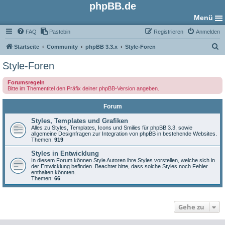
phpBB.de
Menü
FAQ
Pastebin
Registrieren
Anmelden
S
Startseite
Community
phpBB 3.3.x
Style-Foren
u
Style-Foren
c
Forumsregeln
h
Bitte im Thementitel den Präfix deiner phpBB-Version angeben.
e
Forum
Styles, Templates und Grafiken
Alles zu Styles, Templates, Icons und Smilies für phpBB 3.3, sowie
allgemeine Designfragen zur Integration von phpBB in bestehende Websites.
Themen:
919
Styles in Entwicklung
In diesem Forum können Style Autoren ihre Styles vorstellen, welche sich in
der Entwicklung befinden. Beachtet bitte, dass solche Styles noch Fehler
enthalten könnten.
Themen:
66
Gehe zu