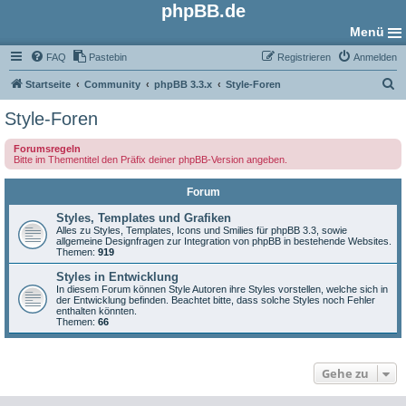
phpBB.de
Menü
FAQ
Pastebin
Registrieren
Anmelden
S
Startseite
Community
phpBB 3.3.x
Style-Foren
u
Style-Foren
c
Forumsregeln
h
Bitte im Thementitel den Präfix deiner phpBB-Version angeben.
e
Forum
Styles, Templates und Grafiken
Alles zu Styles, Templates, Icons und Smilies für phpBB 3.3, sowie
allgemeine Designfragen zur Integration von phpBB in bestehende Websites.
Themen:
919
Styles in Entwicklung
In diesem Forum können Style Autoren ihre Styles vorstellen, welche sich in
der Entwicklung befinden. Beachtet bitte, dass solche Styles noch Fehler
enthalten könnten.
Themen:
66
Gehe zu