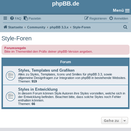
phpBB.de
Menü
FAQ
Pastebin
Registrieren
Anmelden
S
Startseite
Community
phpBB 3.3.x
Style-Foren
u
Style-Foren
c
Forumsregeln
h
Bitte im Thementitel den Präfix deiner phpBB-Version angeben.
e
Forum
Styles, Templates und Grafiken
Alles zu Styles, Templates, Icons und Smilies für phpBB 3.3, sowie
allgemeine Designfragen zur Integration von phpBB in bestehende Websites.
Themen:
919
Styles in Entwicklung
In diesem Forum können Style Autoren ihre Styles vorstellen, welche sich in
der Entwicklung befinden. Beachtet bitte, dass solche Styles noch Fehler
enthalten könnten.
Themen:
66
Gehe zu