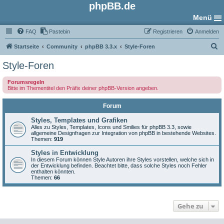
phpBB.de
Menü
FAQ
Pastebin
Registrieren
Anmelden
S
Startseite
Community
phpBB 3.3.x
Style-Foren
u
Style-Foren
c
Forumsregeln
h
Bitte im Thementitel den Präfix deiner phpBB-Version angeben.
e
Forum
Styles, Templates und Grafiken
Alles zu Styles, Templates, Icons und Smilies für phpBB 3.3, sowie
allgemeine Designfragen zur Integration von phpBB in bestehende Websites.
Themen:
919
Styles in Entwicklung
In diesem Forum können Style Autoren ihre Styles vorstellen, welche sich in
der Entwicklung befinden. Beachtet bitte, dass solche Styles noch Fehler
enthalten könnten.
Themen:
66
Gehe zu