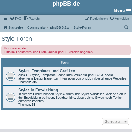
phpBB.de
Menü
FAQ
Pastebin
Registrieren
Anmelden
S
Startseite
Community
phpBB 3.3.x
Style-Foren
u
Style-Foren
c
Forumsregeln
h
Bitte im Thementitel den Präfix deiner phpBB-Version angeben.
e
Forum
Styles, Templates und Grafiken
Alles zu Styles, Templates, Icons und Smilies für phpBB 3.3, sowie
allgemeine Designfragen zur Integration von phpBB in bestehende Websites.
Themen:
919
Styles in Entwicklung
In diesem Forum können Style Autoren ihre Styles vorstellen, welche sich in
der Entwicklung befinden. Beachtet bitte, dass solche Styles noch Fehler
enthalten könnten.
Themen:
66
Gehe zu