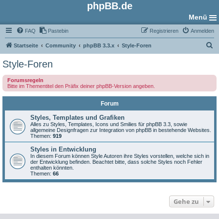
phpBB.de
Menü
FAQ
Pastebin
Registrieren
Anmelden
S
Startseite
Community
phpBB 3.3.x
Style-Foren
u
Style-Foren
c
Forumsregeln
h
Bitte im Thementitel den Präfix deiner phpBB-Version angeben.
e
Forum
Styles, Templates und Grafiken
Alles zu Styles, Templates, Icons und Smilies für phpBB 3.3, sowie
allgemeine Designfragen zur Integration von phpBB in bestehende Websites.
Themen:
919
Styles in Entwicklung
In diesem Forum können Style Autoren ihre Styles vorstellen, welche sich in
der Entwicklung befinden. Beachtet bitte, dass solche Styles noch Fehler
enthalten könnten.
Themen:
66
Gehe zu