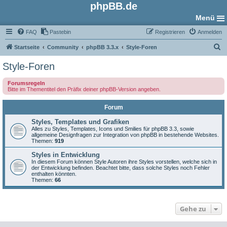
phpBB.de
Menü
FAQ
Pastebin
Registrieren
Anmelden
S
Startseite
Community
phpBB 3.3.x
Style-Foren
u
Style-Foren
c
Forumsregeln
h
Bitte im Thementitel den Präfix deiner phpBB-Version angeben.
e
Forum
Styles, Templates und Grafiken
Alles zu Styles, Templates, Icons und Smilies für phpBB 3.3, sowie
allgemeine Designfragen zur Integration von phpBB in bestehende Websites.
Themen:
919
Styles in Entwicklung
In diesem Forum können Style Autoren ihre Styles vorstellen, welche sich in
der Entwicklung befinden. Beachtet bitte, dass solche Styles noch Fehler
enthalten könnten.
Themen:
66
Gehe zu