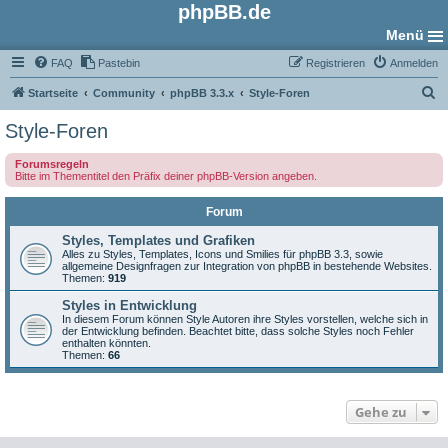
phpBB.de
Menü
FAQ
Pastebin
Registrieren
Anmelden
S
Startseite
Community
phpBB 3.3.x
Style-Foren
u
Style-Foren
c
Forumsregeln
h
Bitte im Thementitel den Präfix deiner phpBB-Version angeben.
e
Forum
Styles, Templates und Grafiken
Alles zu Styles, Templates, Icons und Smilies für phpBB 3.3, sowie
allgemeine Designfragen zur Integration von phpBB in bestehende Websites.
Themen:
919
Styles in Entwicklung
In diesem Forum können Style Autoren ihre Styles vorstellen, welche sich in
der Entwicklung befinden. Beachtet bitte, dass solche Styles noch Fehler
enthalten könnten.
Themen:
66
Gehe zu