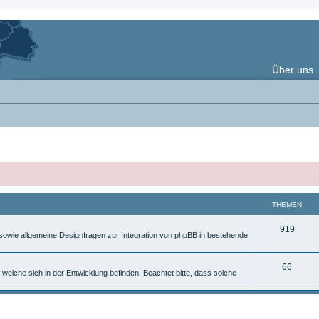
Über uns
THEMEN
T
919
, sowie allgemeine Designfragen zur Integration von phpBB in bestehende
h
e
T
66
 welche sich in der Entwicklung befinden. Beachtet bitte, dass solche
m
h
e
e