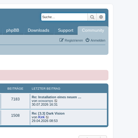
Suche
Erweiterte Such
phpBB
Downloads
Support
Community
Registrieren
Anmelden
BEITRÄGE
LETZTER BEITRAG
L
Re: Installation eines neuen …
B
7183
e
N
von
wowamps
t
e
30.07.2026 16:31
e
z
u
t
e
L
Re: [3.3] Dark Vision
i
B
1508
e
s
e
N
von
Kirk
r
t
t
e
29.04.2026 08:53
t
B
e
e
z
u
e
r
t
e
i
B
r
i
e
s
t
e
r
t
r
i