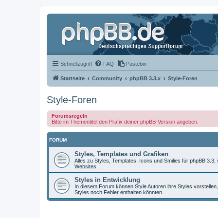
Schnellzugriff
FAQ
Pastebin
Startseite
Community
phpBB 3.3.x
Style-Foren
Style-Foren
Forumsregeln
Bitte im Thementitel den Präfix deiner phpBB-Version angeben.
FORUM
Styles, Templates und Grafiken
Alles zu Styles, Templates, Icons und Smilies für phpBB 3.3
Websites.
Styles in Entwicklung
In diesem Forum können Style Autoren ihre Styles vorstellen,
Styles noch Fehler enthalten könnten.