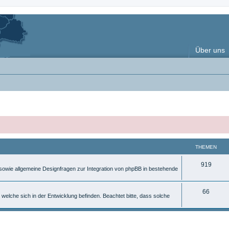
Über uns
THEMEN
T
919
, sowie allgemeine Designfragen zur Integration von phpBB in bestehende
h
e
T
66
 welche sich in der Entwicklung befinden. Beachtet bitte, dass solche
m
h
e
e