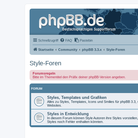
Schnellzugriff
FAQ
Pastebin
Startseite
Community
phpBB 3.3.x
Style-Foren
Style-Foren
Forumsregeln
Bitte im Thementitel den Präfix deiner phpBB-Version angeben.
FORUM
Styles, Templates und Grafiken
Alles zu Styles, Templates, Icons und Smilies für phpBB 3.3
Websites.
Styles in Entwicklung
In diesem Forum können Style Autoren ihre Styles vorstellen,
Styles noch Fehler enthalten könnten.