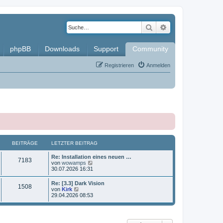
Suche
Erweiterte Such
phpBB
Downloads
Support
Community
Registrieren
Anmelden
BEITRÄGE
LETZTER BEITRAG
L
Re: Installation eines neuen …
B
7183
e
N
von
wowamps
t
e
30.07.2026 16:31
e
z
u
t
e
L
Re: [3.3] Dark Vision
i
B
1508
e
s
e
N
von
Kirk
r
t
t
e
29.04.2026 08:53
t
B
e
e
z
u
e
r
t
e
i
B
r
i
e
s
t
e
r
t
r
i