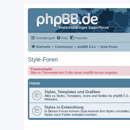
Schnellzugriff
FAQ
Pastebin
Startseite
Community
phpBB 3.3.x
Style-Foren
Style-Foren
Forumsregeln
Bitte im Thementitel den Präfix deiner phpBB-Version angeben.
FORUM
Styles, Templates und Grafiken
Alles zu Styles, Templates, Icons und Smilies für phpBB 3.3
Websites.
Styles in Entwicklung
In diesem Forum können Style Autoren ihre Styles vorstellen,
Styles noch Fehler enthalten könnten.