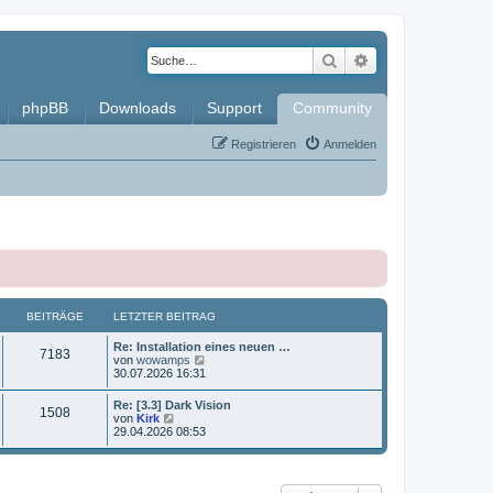
Suche
Erweiterte Such
phpBB
Downloads
Support
Community
Registrieren
Anmelden
BEITRÄGE
LETZTER BEITRAG
L
Re: Installation eines neuen …
B
7183
e
N
von
wowamps
t
e
30.07.2026 16:31
e
z
u
t
e
L
Re: [3.3] Dark Vision
i
B
1508
e
s
e
N
von
Kirk
r
t
t
e
29.04.2026 08:53
t
B
e
e
z
u
e
r
t
e
i
B
r
i
e
s
t
e
r
t
r
i