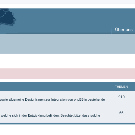
Über uns
THEMEN
T
919
, sowie allgemeine Designfragen zur Integration von phpBB in bestehende
h
e
T
66
 welche sich in der Entwicklung befinden. Beachtet bitte, dass solche
m
h
e
e