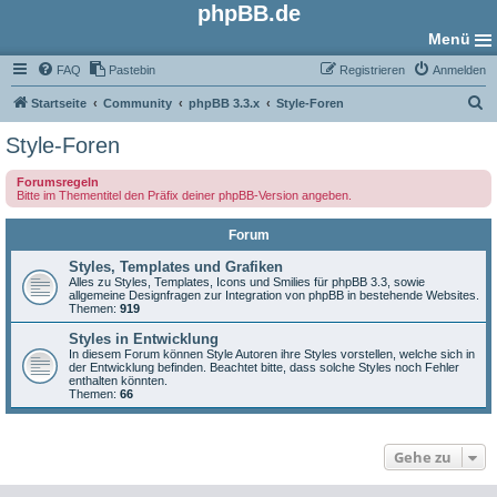
phpBB.de
Menü
FAQ
Pastebin
Registrieren
Anmelden
S
Startseite
Community
phpBB 3.3.x
Style-Foren
u
Style-Foren
c
Forumsregeln
h
Bitte im Thementitel den Präfix deiner phpBB-Version angeben.
e
Forum
Styles, Templates und Grafiken
Alles zu Styles, Templates, Icons und Smilies für phpBB 3.3, sowie
allgemeine Designfragen zur Integration von phpBB in bestehende Websites.
Themen:
919
Styles in Entwicklung
In diesem Forum können Style Autoren ihre Styles vorstellen, welche sich in
der Entwicklung befinden. Beachtet bitte, dass solche Styles noch Fehler
enthalten könnten.
Themen:
66
Gehe zu