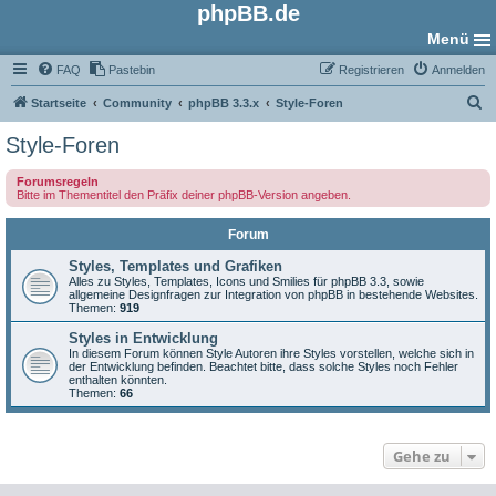
phpBB.de
Menü
FAQ
Pastebin
Registrieren
Anmelden
S
Startseite
Community
phpBB 3.3.x
Style-Foren
u
Style-Foren
c
Forumsregeln
h
Bitte im Thementitel den Präfix deiner phpBB-Version angeben.
e
Forum
Styles, Templates und Grafiken
Alles zu Styles, Templates, Icons und Smilies für phpBB 3.3, sowie
allgemeine Designfragen zur Integration von phpBB in bestehende Websites.
Themen:
919
Styles in Entwicklung
In diesem Forum können Style Autoren ihre Styles vorstellen, welche sich in
der Entwicklung befinden. Beachtet bitte, dass solche Styles noch Fehler
enthalten könnten.
Themen:
66
Gehe zu