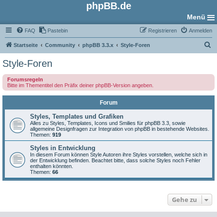
phpBB.de
Menü
FAQ
Pastebin
Registrieren
Anmelden
S
Startseite
Community
phpBB 3.3.x
Style-Foren
u
Style-Foren
c
Forumsregeln
h
Bitte im Thementitel den Präfix deiner phpBB-Version angeben.
e
Forum
Styles, Templates und Grafiken
Alles zu Styles, Templates, Icons und Smilies für phpBB 3.3, sowie
allgemeine Designfragen zur Integration von phpBB in bestehende Websites.
Themen:
919
Styles in Entwicklung
In diesem Forum können Style Autoren ihre Styles vorstellen, welche sich in
der Entwicklung befinden. Beachtet bitte, dass solche Styles noch Fehler
enthalten könnten.
Themen:
66
Gehe zu