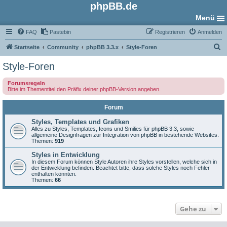
phpBB.de
Menü
FAQ
Pastebin
Registrieren
Anmelden
S
Startseite
Community
phpBB 3.3.x
Style-Foren
u
Style-Foren
c
Forumsregeln
h
Bitte im Thementitel den Präfix deiner phpBB-Version angeben.
e
Forum
Styles, Templates und Grafiken
Alles zu Styles, Templates, Icons und Smilies für phpBB 3.3, sowie
allgemeine Designfragen zur Integration von phpBB in bestehende Websites.
Themen:
919
Styles in Entwicklung
In diesem Forum können Style Autoren ihre Styles vorstellen, welche sich in
der Entwicklung befinden. Beachtet bitte, dass solche Styles noch Fehler
enthalten könnten.
Themen:
66
Gehe zu