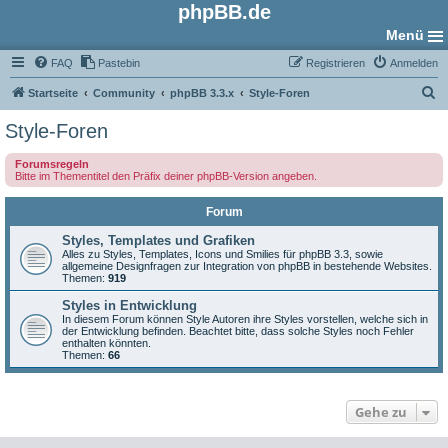
phpBB.de
Menü
FAQ
Pastebin
Registrieren
Anmelden
S
Startseite
Community
phpBB 3.3.x
Style-Foren
u
Style-Foren
c
Forumsregeln
h
Bitte im Thementitel den Präfix deiner phpBB-Version angeben.
e
Forum
Styles, Templates und Grafiken
Alles zu Styles, Templates, Icons und Smilies für phpBB 3.3, sowie
allgemeine Designfragen zur Integration von phpBB in bestehende Websites.
Themen:
919
Styles in Entwicklung
In diesem Forum können Style Autoren ihre Styles vorstellen, welche sich in
der Entwicklung befinden. Beachtet bitte, dass solche Styles noch Fehler
enthalten könnten.
Themen:
66
Gehe zu