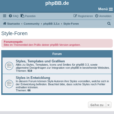
phpBB.de
Menü
FAQ
Pastebin
Registrieren
Anmelden
S
Startseite
Community
phpBB 3.3.x
Style-Foren
u
Style-Foren
c
Forumsregeln
h
Bitte im Thementitel den Präfix deiner phpBB-Version angeben.
e
Forum
Styles, Templates und Grafiken
Alles zu Styles, Templates, Icons und Smilies für phpBB 3.3, sowie
allgemeine Designfragen zur Integration von phpBB in bestehende Websites.
Themen:
919
Styles in Entwicklung
In diesem Forum können Style Autoren ihre Styles vorstellen, welche sich in
der Entwicklung befinden. Beachtet bitte, dass solche Styles noch Fehler
enthalten könnten.
Themen:
66
Gehe zu