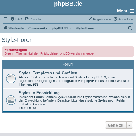
phpBB.de
Menü
FAQ
Pastebin
Registrieren
Anmelden
S
Startseite
Community
phpBB 3.3.x
Style-Foren
u
Style-Foren
c
Forumsregeln
h
Bitte im Thementitel den Präfix deiner phpBB-Version angeben.
e
Forum
Styles, Templates und Grafiken
Alles zu Styles, Templates, Icons und Smilies für phpBB 3.3, sowie
allgemeine Designfragen zur Integration von phpBB in bestehende Websites.
Themen:
919
Styles in Entwicklung
In diesem Forum können Style Autoren ihre Styles vorstellen, welche sich in
der Entwicklung befinden. Beachtet bitte, dass solche Styles noch Fehler
enthalten könnten.
Themen:
66
Gehe zu