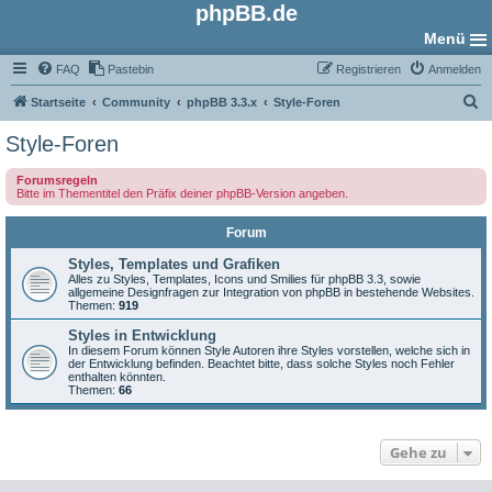
phpBB.de
Menü
FAQ
Pastebin
Registrieren
Anmelden
S
Startseite
Community
phpBB 3.3.x
Style-Foren
u
Style-Foren
c
Forumsregeln
h
Bitte im Thementitel den Präfix deiner phpBB-Version angeben.
e
Forum
Styles, Templates und Grafiken
Alles zu Styles, Templates, Icons und Smilies für phpBB 3.3, sowie
allgemeine Designfragen zur Integration von phpBB in bestehende Websites.
Themen:
919
Styles in Entwicklung
In diesem Forum können Style Autoren ihre Styles vorstellen, welche sich in
der Entwicklung befinden. Beachtet bitte, dass solche Styles noch Fehler
enthalten könnten.
Themen:
66
Gehe zu