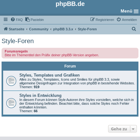
phpBB.de
Menü
FAQ
Pastebin
Registrieren
Anmelden
S
Startseite
Community
phpBB 3.3.x
Style-Foren
u
Style-Foren
c
Forumsregeln
h
Bitte im Thementitel den Präfix deiner phpBB-Version angeben.
e
Forum
Styles, Templates und Grafiken
Alles zu Styles, Templates, Icons und Smilies für phpBB 3.3, sowie
allgemeine Designfragen zur Integration von phpBB in bestehende Websites.
Themen:
919
Styles in Entwicklung
In diesem Forum können Style Autoren ihre Styles vorstellen, welche sich in
der Entwicklung befinden. Beachtet bitte, dass solche Styles noch Fehler
enthalten könnten.
Themen:
66
Gehe zu