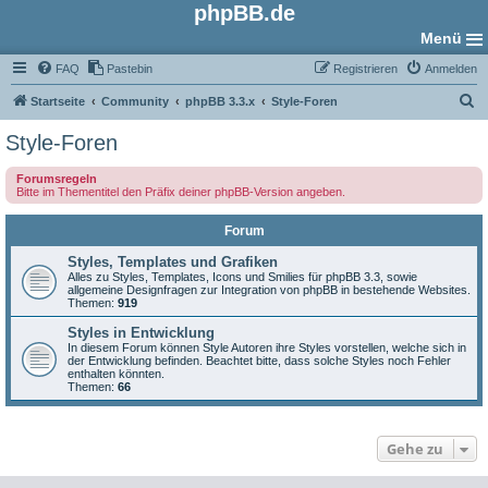
phpBB.de
Menü
FAQ
Pastebin
Registrieren
Anmelden
S
Startseite
Community
phpBB 3.3.x
Style-Foren
u
Style-Foren
c
Forumsregeln
h
Bitte im Thementitel den Präfix deiner phpBB-Version angeben.
e
Forum
Styles, Templates und Grafiken
Alles zu Styles, Templates, Icons und Smilies für phpBB 3.3, sowie
allgemeine Designfragen zur Integration von phpBB in bestehende Websites.
Themen:
919
Styles in Entwicklung
In diesem Forum können Style Autoren ihre Styles vorstellen, welche sich in
der Entwicklung befinden. Beachtet bitte, dass solche Styles noch Fehler
enthalten könnten.
Themen:
66
Gehe zu