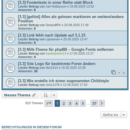
[3.3] Footertexte in einer Reihe statt Block
Letzter Beitrag von
Jarl Nobbyson
«
23.08.2025 13:52
Antworten:
5
[3.3] [gelöst] Alles als gelesen markieren an weitere/andere
Position
Letzter Beitrag von
SeewolfPK
«
20.08.2025 17:49
Antworten:
6
[3.3] Link fehlt nach Update auf 3.1.15
Letzter Beitrag von
Lipsiaman
«
25.05.2025 13:47
Antworten:
5
[3.3] Milk-Theme für phpBB – Google Fonts entfernen
Letzter Beitrag von
hackepeter13
«
17.05.2025 12:27
Antworten:
4
[3.3] Site Logo für bestimmte Foren ändern
Letzter Beitrag von
hbri1314
«
15.05.2025 10:39
Antworten:
16
1
2
[3.3] Wie erstelle ich einen sogenannten Childstyle
Letzter Beitrag von
chris1278
«
12.05.2025 17:53
Neues Thema
Seite
1
von
37
1
2
3
4
5
37
Nächste
919 Themen
…
Gehe zu
BERECHTIGUNGEN IN DIESEM FORUM