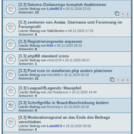
[3.3] Datums-/Zeitanzeige komplett deaktivieren
Letzter Beitrag von
LukeWCS
«
05.01.2026 22:01
Antworten:
13
1
2
[3.3] zentieren von Avatar, Username und Forumrang im
Forumprofil
Letzter Beitrag von
Talk19zehn
«
08.12.2025 17:29
Antworten:
9
[3.3] Registrierungsseite anpassen
Letzter Beitrag von
Kirk
«
06.12.2025 09:32
Antworten:
8
[3.3] phpBB standard icons
Letzter Beitrag von
chris1278
«
18.11.2025 06:57
Antworten:
1
[3.3] Post icon in viewforum.php anders platzieren
Letzter Beitrag von
HAL9000
«
18.11.2025 04:18
Antworten:
21
1
2
3
[3.3] LeagueOfLegends: Mauspfeil
Letzter Beitrag von
Jarl Nobbyson
«
10.11.2025 14:44
Antworten:
4
[3.3] Schriftgröße in Board-Beschreibung ändern
Letzter Beitrag von
Rovering
«
22.10.2025 18:18
Antworten:
9
[3.3] Moderationsgrund an das Ende des Beitrags
verschieben
Letzter Beitrag von
LukeWCS
«
19.10.2025 00:00
Antworten:
5