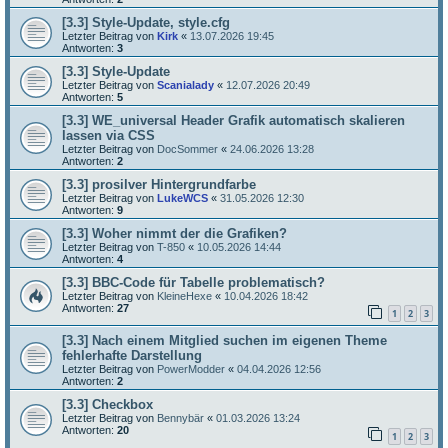
[3.3] Style-Update, style.cfg
Letzter Beitrag von
Kirk
«
13.07.2026 19:45
Antworten:
3
[3.3] Style-Update
Letzter Beitrag von
Scanialady
«
12.07.2026 20:49
Antworten:
5
[3.3] WE_universal Header Grafik automatisch skalieren
lassen via CSS
Letzter Beitrag von
DocSommer
«
24.06.2026 13:28
Antworten:
2
[3.3] prosilver Hintergrundfarbe
Letzter Beitrag von
LukeWCS
«
31.05.2026 12:30
Antworten:
9
[3.3] Woher nimmt der die Grafiken?
Letzter Beitrag von
T-850
«
10.05.2026 14:44
Antworten:
4
[3.3] BBC-Code für Tabelle problematisch?
Letzter Beitrag von
KleineHexe
«
10.04.2026 18:42
Antworten:
27
1
2
3
[3.3] Nach einem Mitglied suchen im eigenen Theme
fehlerhafte Darstellung
Letzter Beitrag von
PowerModder
«
04.04.2026 12:56
Antworten:
2
[3.3] Checkbox
Letzter Beitrag von
Bennybär
«
01.03.2026 13:24
Antworten:
20
1
2
3