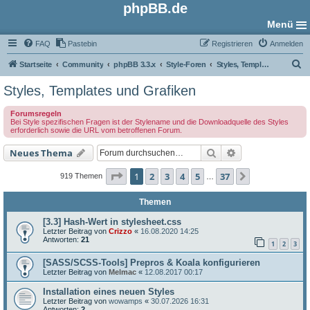
phpBB.de
Menü
FAQ
Pastebin
Registrieren
Anmelden
S
Startseite
Community
phpBB 3.3.x
Style-Foren
Styles, Templates und Grafiken
u
Styles, Templates und Grafiken
c
Forumsregeln
h
Bei Style spezifischen Fragen ist der Stylename und die Downloadquelle des Styles
erforderlich sowie die URL vom betroffenen Forum.
e
Suche
Erweiterte Such
Neues Thema
Seite
1
von
37
1
2
3
4
5
37
Nächste
919 Themen
…
Themen
[3.3] Hash-Wert in stylesheet.css
Letzter Beitrag von
Crizzo
«
16.08.2020 14:25
Antworten:
21
1
2
3
[SASS/SCSS-Tools] Prepros & Koala konfigurieren
Letzter Beitrag von
Melmac
«
12.08.2017 00:17
Installation eines neuen Styles
Letzter Beitrag von
wowamps
«
30.07.2026 16:31
Antworten:
2