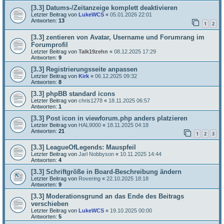
[3.3] Datums-/Zeitanzeige komplett deaktivieren
Letzter Beitrag von
LukeWCS
«
05.01.2026 22:01
Antworten:
13
1
2
[3.3] zentieren von Avatar, Username und Forumrang im
Forumprofil
Letzter Beitrag von
Talk19zehn
«
08.12.2025 17:29
Antworten:
9
[3.3] Registrierungsseite anpassen
Letzter Beitrag von
Kirk
«
06.12.2025 09:32
Antworten:
8
[3.3] phpBB standard icons
Letzter Beitrag von
chris1278
«
18.11.2025 06:57
Antworten:
1
[3.3] Post icon in viewforum.php anders platzieren
Letzter Beitrag von
HAL9000
«
18.11.2025 04:18
Antworten:
21
1
2
3
[3.3] LeagueOfLegends: Mauspfeil
Letzter Beitrag von
Jarl Nobbyson
«
10.11.2025 14:44
Antworten:
4
[3.3] Schriftgröße in Board-Beschreibung ändern
Letzter Beitrag von
Rovering
«
22.10.2025 18:18
Antworten:
9
[3.3] Moderationsgrund an das Ende des Beitrags
verschieben
Letzter Beitrag von
LukeWCS
«
19.10.2025 00:00
Antworten:
5