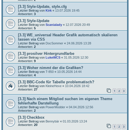
[3.3] Style-Update, style.cfg
Letzter Beitrag von
Kirk
«
13.07.2026 19:45
Antworten:
3
[3.3] Style-Update
Letzter Beitrag von
Scanialady
«
12.07.2026 20:49
Antworten:
5
[3.3] WE_universal Header Grafik automatisch skalieren
lassen via CSS
Letzter Beitrag von
DocSommer
«
24.06.2026 13:28
Antworten:
2
[3.3] prosilver Hintergrundfarbe
Letzter Beitrag von
LukeWCS
«
31.05.2026 12:30
Antworten:
9
[3.3] Woher nimmt der die Grafiken?
Letzter Beitrag von
T-850
«
10.05.2026 14:44
Antworten:
4
[3.3] BBC-Code für Tabelle problematisch?
Letzter Beitrag von
KleineHexe
«
10.04.2026 18:42
Antworten:
27
1
2
3
[3.3] Nach einem Mitglied suchen im eigenen Theme
fehlerhafte Darstellung
Letzter Beitrag von
PowerModder
«
04.04.2026 12:56
Antworten:
2
[3.3] Checkbox
Letzter Beitrag von
Bennybär
«
01.03.2026 13:24
Antworten:
20
1
2
3