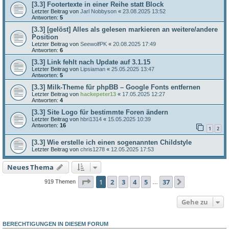
[3.3] Footertexte in einer Reihe statt Block
Letzter Beitrag von
Jarl Nobbyson
«
23.08.2025 13:52
Antworten:
5
[3.3] [gelöst] Alles als gelesen markieren an weitere/andere
Position
Letzter Beitrag von
SeewolfPK
«
20.08.2025 17:49
Antworten:
6
[3.3] Link fehlt nach Update auf 3.1.15
Letzter Beitrag von
Lipsiaman
«
25.05.2025 13:47
Antworten:
5
[3.3] Milk-Theme für phpBB – Google Fonts entfernen
Letzter Beitrag von
hackepeter13
«
17.05.2025 12:27
Antworten:
4
[3.3] Site Logo für bestimmte Foren ändern
Letzter Beitrag von
hbri1314
«
15.05.2025 10:39
Antworten:
16
1
2
[3.3] Wie erstelle ich einen sogenannten Childstyle
Letzter Beitrag von
chris1278
«
12.05.2025 17:53
Neues Thema
Seite
1
von
37
1
2
3
4
5
37
Nächste
919 Themen
…
Gehe zu
BERECHTIGUNGEN IN DIESEM FORUM