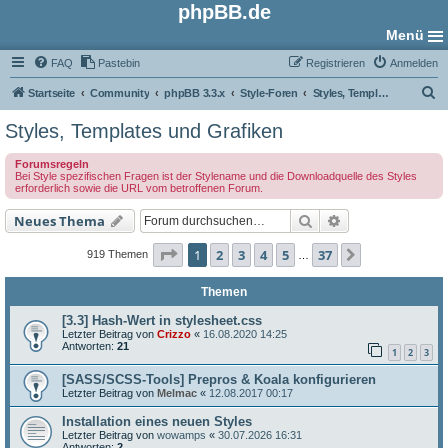
phpBB.de
Menü
FAQ
Pastebin
Registrieren
Anmelden
S
Startseite
Community
phpBB 3.3.x
Style-Foren
Styles, Templates und Grafiken
u
Styles, Templates und Grafiken
c
Forumsregeln
h
Bei Style spezifischen Fragen ist der Stylename und die Downloadquelle des Styles
erforderlich sowie die URL vom betroffenen Forum.
e
Suche
Erweiterte Such
Neues Thema
Seite
1
von
37
1
2
3
4
5
37
Nächste
919 Themen
…
Themen
[3.3] Hash-Wert in stylesheet.css
Letzter Beitrag von
Crizzo
«
16.08.2020 14:25
Antworten:
21
1
2
3
[SASS/SCSS-Tools] Prepros & Koala konfigurieren
Letzter Beitrag von
Melmac
«
12.08.2017 00:17
Installation eines neuen Styles
Letzter Beitrag von
wowamps
«
30.07.2026 16:31
Antworten:
2