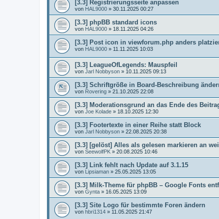
[3.3] Registrierungsseite anpassen
von
HAL9000
»
30.11.2025 00:27
[3.3] phpBB standard icons
von
HAL9000
»
18.11.2025 04:26
[3.3] Post icon in viewforum.php anders platzie
von
HAL9000
»
11.11.2025 10:03
[3.3] LeagueOfLegends: Mauspfeil
von
Jarl Nobbyson
»
10.11.2025 09:13
[3.3] Schriftgröße in Board-Beschreibung änder
von
Rovering
»
21.10.2025 22:08
[3.3] Moderationsgrund an das Ende des Beitra
von
Joe Kolade
»
18.10.2025 12:30
[3.3] Footertexte in einer Reihe statt Block
von
Jarl Nobbyson
»
22.08.2025 20:38
[3.3] [gelöst] Alles als gelesen markieren an we
von
SeewolfPK
»
20.08.2025 10:46
[3.3] Link fehlt nach Update auf 3.1.15
von
Lipsiaman
»
25.05.2025 13:05
[3.3] Milk-Theme für phpBB – Google Fonts ent
von
Gynta
»
16.05.2025 13:09
[3.3] Site Logo für bestimmte Foren ändern
von
hbri1314
»
11.05.2025 21:47