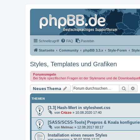
Schnellzugriff
FAQ
Pastebin
Startseite
Community
phpBB 3.3.x
Style-Foren
Styl
Styles, Templates und Grafiken
Forumsregeln
Bei Style spezifischen Fragen ist der Stylename und die Downloadquel
Suche
Er
Neues Thema
THEMEN
[3.3] Hash-Wert in stylesheet.css
von
Crizzo
»
10.08.2020 17:40
[SASS/SCSS-Tools] Prepros & Koala konfigurie
von
Melmac
»
12.08.2017 00:17
Installation eines neuen Styles
von
wowamps
»
30.07.2026 12:21