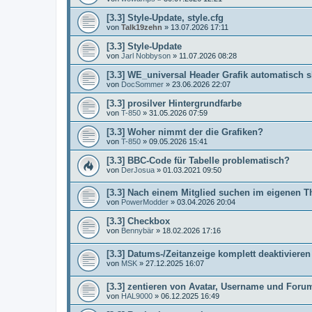
[3.3] Style-Update, style.cfg
von
Talk19zehn
»
13.07.2026 17:11
[3.3] Style-Update
von
Jarl Nobbyson
»
11.07.2026 08:28
[3.3] WE_universal Header Grafik automatisch s
von
DocSommer
»
23.06.2026 22:07
[3.3] prosilver Hintergrundfarbe
von
T-850
»
31.05.2026 07:59
[3.3] Woher nimmt der die Grafiken?
von
T-850
»
09.05.2026 15:41
[3.3] BBC-Code für Tabelle problematisch?
von
DerJosua
»
01.03.2021 09:50
[3.3] Nach einem Mitglied suchen im eigenen T
von
PowerModder
»
03.04.2026 20:04
[3.3] Checkbox
von
Bennybär
»
18.02.2026 17:16
[3.3] Datums-/Zeitanzeige komplett deaktivieren
von
MSK
»
27.12.2025 16:07
[3.3] zentieren von Avatar, Username und Foru
von
HAL9000
»
06.12.2025 16:49