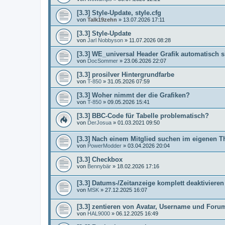
[3.3] Style-Update, style.cfg
von
Talk19zehn
»
13.07.2026 17:11
[3.3] Style-Update
von
Jarl Nobbyson
»
11.07.2026 08:28
[3.3] WE_universal Header Grafik automatisch s
von
DocSommer
»
23.06.2026 22:07
[3.3] prosilver Hintergrundfarbe
von
T-850
»
31.05.2026 07:59
[3.3] Woher nimmt der die Grafiken?
von
T-850
»
09.05.2026 15:41
[3.3] BBC-Code für Tabelle problematisch?
von
DerJosua
»
01.03.2021 09:50
[3.3] Nach einem Mitglied suchen im eigenen T
von
PowerModder
»
03.04.2026 20:04
[3.3] Checkbox
von
Bennybär
»
18.02.2026 17:16
[3.3] Datums-/Zeitanzeige komplett deaktivieren
von
MSK
»
27.12.2025 16:07
[3.3] zentieren von Avatar, Username und Foru
von
HAL9000
»
06.12.2025 16:49