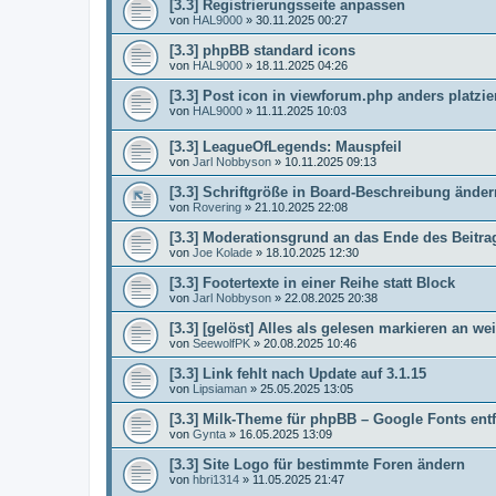
[3.3] Registrierungsseite anpassen
von
HAL9000
»
30.11.2025 00:27
[3.3] phpBB standard icons
von
HAL9000
»
18.11.2025 04:26
[3.3] Post icon in viewforum.php anders platzie
von
HAL9000
»
11.11.2025 10:03
[3.3] LeagueOfLegends: Mauspfeil
von
Jarl Nobbyson
»
10.11.2025 09:13
[3.3] Schriftgröße in Board-Beschreibung änder
von
Rovering
»
21.10.2025 22:08
[3.3] Moderationsgrund an das Ende des Beitra
von
Joe Kolade
»
18.10.2025 12:30
[3.3] Footertexte in einer Reihe statt Block
von
Jarl Nobbyson
»
22.08.2025 20:38
[3.3] [gelöst] Alles als gelesen markieren an we
von
SeewolfPK
»
20.08.2025 10:46
[3.3] Link fehlt nach Update auf 3.1.15
von
Lipsiaman
»
25.05.2025 13:05
[3.3] Milk-Theme für phpBB – Google Fonts ent
von
Gynta
»
16.05.2025 13:09
[3.3] Site Logo für bestimmte Foren ändern
von
hbri1314
»
11.05.2025 21:47