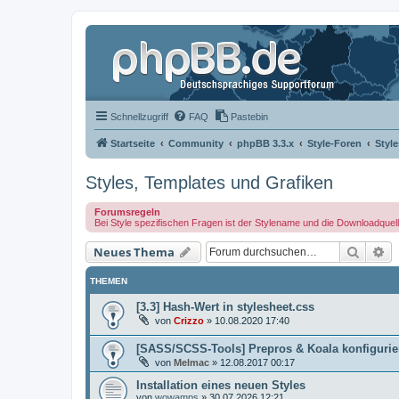
Schnellzugriff
FAQ
Pastebin
Startseite
Community
phpBB 3.3.x
Style-Foren
Styl
Styles, Templates und Grafiken
Forumsregeln
Bei Style spezifischen Fragen ist der Stylename und die Downloadquel
Suche
Er
Neues Thema
THEMEN
[3.3] Hash-Wert in stylesheet.css
von
Crizzo
»
10.08.2020 17:40
[SASS/SCSS-Tools] Prepros & Koala konfigurie
von
Melmac
»
12.08.2017 00:17
Installation eines neuen Styles
von
wowamps
»
30.07.2026 12:21