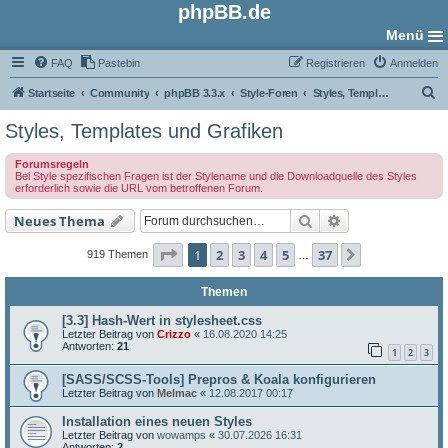
phpBB.de
Menü
FAQ
Pastebin
Registrieren
Anmelden
S
Startseite
Community
phpBB 3.3.x
Style-Foren
Styles, Templates und Grafiken
u
Styles, Templates und Grafiken
c
Forumsregeln
h
Bei Style spezifischen Fragen ist der Stylename und die Downloadquelle des Styles
erforderlich sowie die URL vom betroffenen Forum.
e
Suche
Erweiterte Such
Neues Thema
Seite
1
von
37
1
2
3
4
5
37
Nächste
919 Themen
…
Themen
[3.3] Hash-Wert in stylesheet.css
Letzter Beitrag von
Crizzo
«
16.08.2020 14:25
Antworten:
21
1
2
3
[SASS/SCSS-Tools] Prepros & Koala konfigurieren
Letzter Beitrag von
Melmac
«
12.08.2017 00:17
Installation eines neuen Styles
Letzter Beitrag von
wowamps
«
30.07.2026 16:31
Antworten:
2