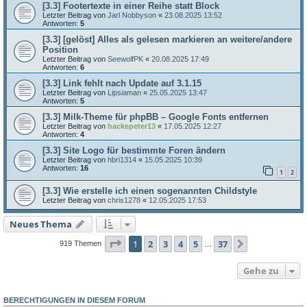
[3.3] Footertexte in einer Reihe statt Block
Letzter Beitrag von
Jarl Nobbyson
«
23.08.2025 13:52
Antworten:
5
[3.3] [gelöst] Alles als gelesen markieren an weitere/andere
Position
Letzter Beitrag von
SeewolfPK
«
20.08.2025 17:49
Antworten:
6
[3.3] Link fehlt nach Update auf 3.1.15
Letzter Beitrag von
Lipsiaman
«
25.05.2025 13:47
Antworten:
5
[3.3] Milk-Theme für phpBB – Google Fonts entfernen
Letzter Beitrag von
hackepeter13
«
17.05.2025 12:27
Antworten:
4
[3.3] Site Logo für bestimmte Foren ändern
Letzter Beitrag von
hbri1314
«
15.05.2025 10:39
Antworten:
16
1
2
[3.3] Wie erstelle ich einen sogenannten Childstyle
Letzter Beitrag von
chris1278
«
12.05.2025 17:53
Neues Thema
Seite
1
von
37
1
2
3
4
5
37
Nächste
919 Themen
…
Gehe zu
BERECHTIGUNGEN IN DIESEM FORUM