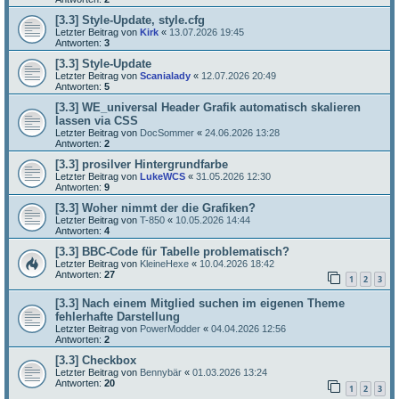
[3.3] Style-Update, style.cfg
Letzter Beitrag von
Kirk
«
13.07.2026 19:45
Antworten:
3
[3.3] Style-Update
Letzter Beitrag von
Scanialady
«
12.07.2026 20:49
Antworten:
5
[3.3] WE_universal Header Grafik automatisch skalieren
lassen via CSS
Letzter Beitrag von
DocSommer
«
24.06.2026 13:28
Antworten:
2
[3.3] prosilver Hintergrundfarbe
Letzter Beitrag von
LukeWCS
«
31.05.2026 12:30
Antworten:
9
[3.3] Woher nimmt der die Grafiken?
Letzter Beitrag von
T-850
«
10.05.2026 14:44
Antworten:
4
[3.3] BBC-Code für Tabelle problematisch?
Letzter Beitrag von
KleineHexe
«
10.04.2026 18:42
Antworten:
27
1
2
3
[3.3] Nach einem Mitglied suchen im eigenen Theme
fehlerhafte Darstellung
Letzter Beitrag von
PowerModder
«
04.04.2026 12:56
Antworten:
2
[3.3] Checkbox
Letzter Beitrag von
Bennybär
«
01.03.2026 13:24
Antworten:
20
1
2
3