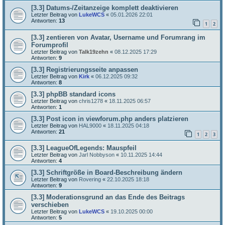
[3.3] Datums-/Zeitanzeige komplett deaktivieren
Letzter Beitrag von
LukeWCS
«
05.01.2026 22:01
Antworten:
13
1
2
[3.3] zentieren von Avatar, Username und Forumrang im
Forumprofil
Letzter Beitrag von
Talk19zehn
«
08.12.2025 17:29
Antworten:
9
[3.3] Registrierungsseite anpassen
Letzter Beitrag von
Kirk
«
06.12.2025 09:32
Antworten:
8
[3.3] phpBB standard icons
Letzter Beitrag von
chris1278
«
18.11.2025 06:57
Antworten:
1
[3.3] Post icon in viewforum.php anders platzieren
Letzter Beitrag von
HAL9000
«
18.11.2025 04:18
Antworten:
21
1
2
3
[3.3] LeagueOfLegends: Mauspfeil
Letzter Beitrag von
Jarl Nobbyson
«
10.11.2025 14:44
Antworten:
4
[3.3] Schriftgröße in Board-Beschreibung ändern
Letzter Beitrag von
Rovering
«
22.10.2025 18:18
Antworten:
9
[3.3] Moderationsgrund an das Ende des Beitrags
verschieben
Letzter Beitrag von
LukeWCS
«
19.10.2025 00:00
Antworten:
5