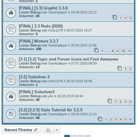
Antworten:
2
[FINAL] [3.3] Graphit 3.3.8
Letzter Beitrag von
Tastenplayer
«
16.09.2022 22:12
Antworten:
26
1
2
3
[FINAL] 3.3 Reds (2020)
Letzter Beitrag von
chris1278
«
09.07.2022 14:27
Antworten:
5
[FINAL] Mixture 3.3.7
Letzter Beitrag von
Tastenplayer
«
20.03.2022 22:56
Antworten:
106
1
8
9
10
11
…
[3.1] [3.2] Topic und Forum Icons mit Font Awesome
Letzter Beitrag von
Tastenplayer
«
07.07.2020 08:59
Antworten:
13
1
2
[3.2] Subsilver 2
Letzter Beitrag von
chris1278
«
20.10.2019 16:46
Antworten:
1
[FINAL] Subsilver3
Letzter Beitrag von
yks
«
26.03.2019 04:34
Antworten:
36
1
2
3
4
[3.2] [3.2.5] Style Tutorial für 3.2.5
Letzter Beitrag von
Tastenplayer
«
26.04.2019 12:24
Antworten:
58
1
2
3
4
5
6
Neues Thema