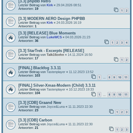
[3.3] phpBB Retro
Letzter Beitrag von
Kirk
«
29.04.2026 08:51
Antworten:
19
1
2
[3.3] MODERN AERO Design PHPBB
Letzter Beitrag von
Kirk
«
24.03.2026 16:19
Antworten:
1
[3.3] [RELEASE] Blue Moments
Letzter Beitrag von
LukeWCS
«
04.03.2026 21:23
Antworten:
36
1
2
3
4
[3.3] StarTrek - Excerpts [RELEASE]
Letzter Beitrag von
Talk19zehn
«
14.11.2024 16:50
Antworten:
17
1
2
[FINAL] Blackfog 3.3.11
Letzter Beitrag von
Tastenplayer
«
11.12.2023 13:52
Antworten:
103
1
8
9
10
11
…
[FINAL] Silver-Xmas-Modern (Child) 3.3.11
Letzter Beitrag von
Tastenplayer
«
10.12.2023 19:33
Antworten:
104
1
8
9
10
11
…
[3.3] [CDB] Graand New
Letzter Beitrag von
Joyce&Luna
«
11.11.2023 22:30
Antworten:
23
1
2
3
[3.3] [CDB] Carbon
Letzter Beitrag von
Joyce&Luna
«
11.11.2023 22:30
Antworten:
21
1
2
3