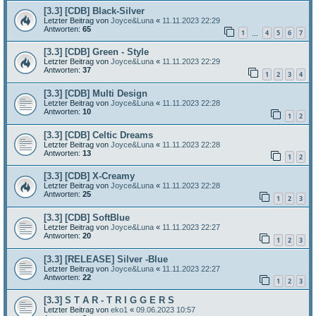
[3.3] [CDB] Black-Silver
Letzter Beitrag von
Joyce&Luna
«
11.11.2023 22:29
Antworten:
65
1
4
5
6
7
…
[3.3] [CDB] Green - Style
Letzter Beitrag von
Joyce&Luna
«
11.11.2023 22:29
Antworten:
37
1
2
3
4
[3.3] [CDB] Multi Design
Letzter Beitrag von
Joyce&Luna
«
11.11.2023 22:28
Antworten:
10
1
2
[3.3] [CDB] Celtic Dreams
Letzter Beitrag von
Joyce&Luna
«
11.11.2023 22:28
Antworten:
13
1
2
[3.3] [CDB] X-Creamy
Letzter Beitrag von
Joyce&Luna
«
11.11.2023 22:28
Antworten:
25
1
2
3
[3.3] [CDB] SoftBlue
Letzter Beitrag von
Joyce&Luna
«
11.11.2023 22:27
Antworten:
20
1
2
3
[3.3] [RELEASE] Silver -Blue
Letzter Beitrag von
Joyce&Luna
«
11.11.2023 22:27
Antworten:
22
1
2
3
[3.3] S T A R - T R I G G E R S
Letzter Beitrag von
eko1
«
09.06.2023 10:57