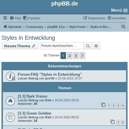
phpBB.de
Menü
FAQ
Pastebin
Registrieren
Anmelden
S
Startseite
Community
phpBB 3.3.x
Style-Foren
Styles in Entwicklung
u
Styles in Entwicklung
c
Suche
Erweiterte Such
Neues Thema
h
e
1
2
3
Nächste
65 Themen
Bekanntmachungen
Forum-FAQ "Styles in Entwicklung"
Letzter Beitrag von
gn#36
«
23.06.2015 19:37
Themen
[3.3] Dark Vision
Letzter Beitrag von
Kirk
«
29.04.2026 08:53
Antworten:
34
1
2
3
4
[3.3] Green Golden
Letzter Beitrag von
Kirk
«
29.04.2026 08:52
Antworten:
14
1
2