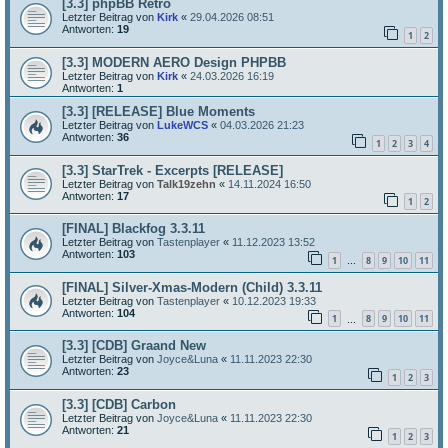
[3.3] phpBB Retro
Letzter Beitrag von
Kirk
«
29.04.2026 08:51
Antworten:
19
1
2
[3.3] MODERN AERO Design PHPBB
Letzter Beitrag von
Kirk
«
24.03.2026 16:19
Antworten:
1
[3.3] [RELEASE] Blue Moments
Letzter Beitrag von
LukeWCS
«
04.03.2026 21:23
Antworten:
36
1
2
3
4
[3.3] StarTrek - Excerpts [RELEASE]
Letzter Beitrag von
Talk19zehn
«
14.11.2024 16:50
Antworten:
17
1
2
[FINAL] Blackfog 3.3.11
Letzter Beitrag von
Tastenplayer
«
11.12.2023 13:52
Antworten:
103
1
8
9
10
11
…
[FINAL] Silver-Xmas-Modern (Child) 3.3.11
Letzter Beitrag von
Tastenplayer
«
10.12.2023 19:33
Antworten:
104
1
8
9
10
11
…
[3.3] [CDB] Graand New
Letzter Beitrag von
Joyce&Luna
«
11.11.2023 22:30
Antworten:
23
1
2
3
[3.3] [CDB] Carbon
Letzter Beitrag von
Joyce&Luna
«
11.11.2023 22:30
Antworten:
21
1
2
3