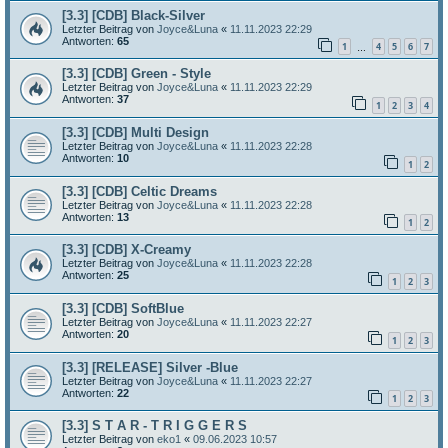
[3.3] [CDB] Black-Silver
Letzter Beitrag von
Joyce&Luna
«
11.11.2023 22:29
Antworten:
65
1
4
5
6
7
…
[3.3] [CDB] Green - Style
Letzter Beitrag von
Joyce&Luna
«
11.11.2023 22:29
Antworten:
37
1
2
3
4
[3.3] [CDB] Multi Design
Letzter Beitrag von
Joyce&Luna
«
11.11.2023 22:28
Antworten:
10
1
2
[3.3] [CDB] Celtic Dreams
Letzter Beitrag von
Joyce&Luna
«
11.11.2023 22:28
Antworten:
13
1
2
[3.3] [CDB] X-Creamy
Letzter Beitrag von
Joyce&Luna
«
11.11.2023 22:28
Antworten:
25
1
2
3
[3.3] [CDB] SoftBlue
Letzter Beitrag von
Joyce&Luna
«
11.11.2023 22:27
Antworten:
20
1
2
3
[3.3] [RELEASE] Silver -Blue
Letzter Beitrag von
Joyce&Luna
«
11.11.2023 22:27
Antworten:
22
1
2
3
[3.3] S T A R - T R I G G E R S
Letzter Beitrag von
eko1
«
09.06.2023 10:57