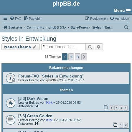
phpBB.de
Menü
FAQ
Pastebin
Registrieren
Anmelden
S
Startseite
Community
phpBB 3.3.x
Style-Foren
Styles in Entwicklung
u
Styles in Entwicklung
c
Suche
Erweiterte Such
Neues Thema
h
e
1
2
3
Nächste
65 Themen
Bekanntmachungen
Forum-FAQ "Styles in Entwicklung"
Letzter Beitrag von
gn#36
«
23.06.2015 19:37
Themen
[3.3] Dark Vision
Letzter Beitrag von
Kirk
«
29.04.2026 08:53
Antworten:
34
1
2
3
4
[3.3] Green Golden
Letzter Beitrag von
Kirk
«
29.04.2026 08:52
Antworten:
14
1
2