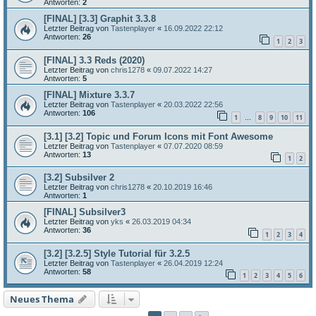
Antworten:
2
[FINAL] [3.3] Graphit 3.3.8
Letzter Beitrag von
Tastenplayer
«
16.09.2022 22:12
Antworten:
26
1
2
3
[FINAL] 3.3 Reds (2020)
Letzter Beitrag von
chris1278
«
09.07.2022 14:27
Antworten:
5
[FINAL] Mixture 3.3.7
Letzter Beitrag von
Tastenplayer
«
20.03.2022 22:56
Antworten:
106
1
8
9
10
11
…
[3.1] [3.2] Topic und Forum Icons mit Font Awesome
Letzter Beitrag von
Tastenplayer
«
07.07.2020 08:59
Antworten:
13
1
2
[3.2] Subsilver 2
Letzter Beitrag von
chris1278
«
20.10.2019 16:46
Antworten:
1
[FINAL] Subsilver3
Letzter Beitrag von
yks
«
26.03.2019 04:34
Antworten:
36
1
2
3
4
[3.2] [3.2.5] Style Tutorial für 3.2.5
Letzter Beitrag von
Tastenplayer
«
26.04.2019 12:24
Antworten:
58
1
2
3
4
5
6
Neues Thema