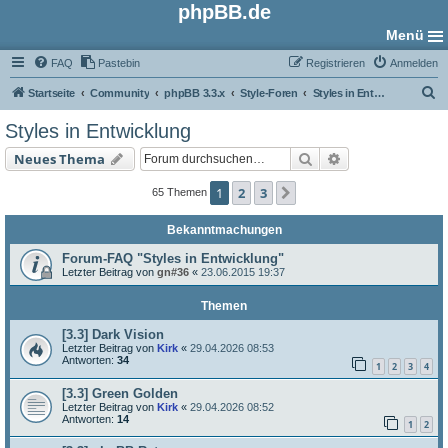
phpBB.de
Menü
FAQ
Pastebin
Registrieren
Anmelden
S
Startseite
Community
phpBB 3.3.x
Style-Foren
Styles in Entwicklung
u
Styles in Entwicklung
c
Suche
Erweiterte Such
Neues Thema
h
e
1
2
3
Nächste
65 Themen
Bekanntmachungen
Forum-FAQ "Styles in Entwicklung"
Letzter Beitrag von
gn#36
«
23.06.2015 19:37
Themen
[3.3] Dark Vision
Letzter Beitrag von
Kirk
«
29.04.2026 08:53
Antworten:
34
1
2
3
4
[3.3] Green Golden
Letzter Beitrag von
Kirk
«
29.04.2026 08:52
Antworten:
14
1
2