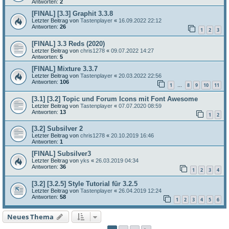
Antworten:
2
[FINAL] [3.3] Graphit 3.3.8
Letzter Beitrag von
Tastenplayer
«
16.09.2022 22:12
Antworten:
26
1
2
3
[FINAL] 3.3 Reds (2020)
Letzter Beitrag von
chris1278
«
09.07.2022 14:27
Antworten:
5
[FINAL] Mixture 3.3.7
Letzter Beitrag von
Tastenplayer
«
20.03.2022 22:56
Antworten:
106
1
8
9
10
11
…
[3.1] [3.2] Topic und Forum Icons mit Font Awesome
Letzter Beitrag von
Tastenplayer
«
07.07.2020 08:59
Antworten:
13
1
2
[3.2] Subsilver 2
Letzter Beitrag von
chris1278
«
20.10.2019 16:46
Antworten:
1
[FINAL] Subsilver3
Letzter Beitrag von
yks
«
26.03.2019 04:34
Antworten:
36
1
2
3
4
[3.2] [3.2.5] Style Tutorial für 3.2.5
Letzter Beitrag von
Tastenplayer
«
26.04.2019 12:24
Antworten:
58
1
2
3
4
5
6
Neues Thema