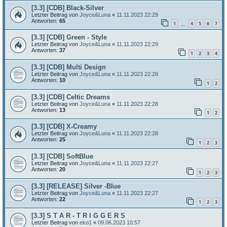
[3.3] [CDB] Black-Silver
Letzter Beitrag von
Joyce&Luna
«
11.11.2023 22:29
Antworten:
65
1
4
5
6
7
…
[3.3] [CDB] Green - Style
Letzter Beitrag von
Joyce&Luna
«
11.11.2023 22:29
Antworten:
37
1
2
3
4
[3.3] [CDB] Multi Design
Letzter Beitrag von
Joyce&Luna
«
11.11.2023 22:28
Antworten:
10
1
2
[3.3] [CDB] Celtic Dreams
Letzter Beitrag von
Joyce&Luna
«
11.11.2023 22:28
Antworten:
13
1
2
[3.3] [CDB] X-Creamy
Letzter Beitrag von
Joyce&Luna
«
11.11.2023 22:28
Antworten:
25
1
2
3
[3.3] [CDB] SoftBlue
Letzter Beitrag von
Joyce&Luna
«
11.11.2023 22:27
Antworten:
20
1
2
3
[3.3] [RELEASE] Silver -Blue
Letzter Beitrag von
Joyce&Luna
«
11.11.2023 22:27
Antworten:
22
1
2
3
[3.3] S T A R - T R I G G E R S
Letzter Beitrag von
eko1
«
09.06.2023 10:57