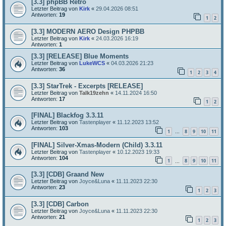
[3.3] phpBB Retro
Letzter Beitrag von
Kirk
«
29.04.2026 08:51
Antworten:
19
1
2
[3.3] MODERN AERO Design PHPBB
Letzter Beitrag von
Kirk
«
24.03.2026 16:19
Antworten:
1
[3.3] [RELEASE] Blue Moments
Letzter Beitrag von
LukeWCS
«
04.03.2026 21:23
Antworten:
36
1
2
3
4
[3.3] StarTrek - Excerpts [RELEASE]
Letzter Beitrag von
Talk19zehn
«
14.11.2024 16:50
Antworten:
17
1
2
[FINAL] Blackfog 3.3.11
Letzter Beitrag von
Tastenplayer
«
11.12.2023 13:52
Antworten:
103
1
8
9
10
11
…
[FINAL] Silver-Xmas-Modern (Child) 3.3.11
Letzter Beitrag von
Tastenplayer
«
10.12.2023 19:33
Antworten:
104
1
8
9
10
11
…
[3.3] [CDB] Graand New
Letzter Beitrag von
Joyce&Luna
«
11.11.2023 22:30
Antworten:
23
1
2
3
[3.3] [CDB] Carbon
Letzter Beitrag von
Joyce&Luna
«
11.11.2023 22:30
Antworten:
21
1
2
3