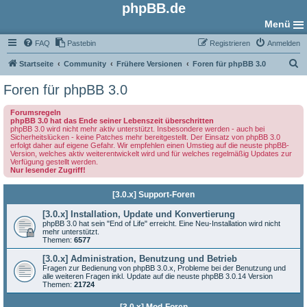
phpBB.de
Menü
FAQ
Pastebin
Registrieren
Anmelden
S
Startseite
Community
Frühere Versionen
Foren für phpBB 3.0
u
Foren für phpBB 3.0
c
Forumsregeln
h
phpBB 3.0 hat das Ende seiner Lebenszeit überschritten
phpBB 3.0 wird nicht mehr aktiv unterstützt. Insbesondere werden - auch bei
e
Sicherheitslücken - keine Patches mehr bereitgestellt. Der Einsatz von phpBB 3.0
erfolgt daher auf eigene Gefahr. Wir empfehlen einen Umstieg auf die neuste phpBB-
Version, welches aktiv weiterentwickelt wird und für welches regelmäßig Updates zur
Verfügung gestellt werden.
Nur lesender Zugriff!
[3.0.x] Support-Foren
[3.0.x] Installation, Update und Konvertierung
phpBB 3.0 hat sein "End of Life" erreicht. Eine Neu-Installation wird nicht
mehr unterstützt.
Themen:
6577
[3.0.x] Administration, Benutzung und Betrieb
Fragen zur Bedienung von phpBB 3.0.x, Probleme bei der Benutzung und
alle weiteren Fragen inkl. Update auf die neuste phpBB 3.0.14 Version
Themen:
21724