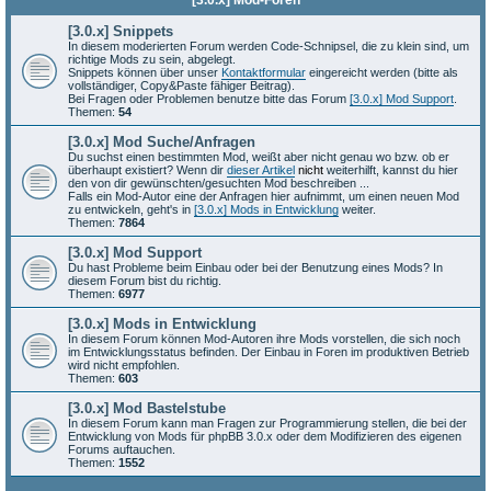
[3.0.x] Mod-Foren
[3.0.x] Snippets
In diesem moderierten Forum werden Code-Schnipsel, die zu klein sind, um
richtige Mods zu sein, abgelegt.
Snippets können über unser
Kontaktformular
eingereicht werden (bitte als
vollständiger, Copy&Paste fähiger Beitrag).
Bei Fragen oder Problemen benutze bitte das Forum
[3.0.x] Mod Support
.
Themen:
54
[3.0.x] Mod Suche/Anfragen
Du suchst einen bestimmten Mod, weißt aber nicht genau wo bzw. ob er
überhaupt existiert? Wenn dir
dieser Artikel
nicht
weiterhilft, kannst du hier
den von dir gewünschten/gesuchten Mod beschreiben ...
Falls ein Mod-Autor eine der Anfragen hier aufnimmt, um einen neuen Mod
zu entwickeln, geht's in
[3.0.x] Mods in Entwicklung
weiter.
Themen:
7864
[3.0.x] Mod Support
Du hast Probleme beim Einbau oder bei der Benutzung eines Mods? In
diesem Forum bist du richtig.
Themen:
6977
[3.0.x] Mods in Entwicklung
In diesem Forum können Mod-Autoren ihre Mods vorstellen, die sich noch
im Entwicklungsstatus befinden. Der Einbau in Foren im produktiven Betrieb
wird nicht empfohlen.
Themen:
603
[3.0.x] Mod Bastelstube
In diesem Forum kann man Fragen zur Programmierung stellen, die bei der
Entwicklung von Mods für phpBB 3.0.x oder dem Modifizieren des eigenen
Forums auftauchen.
Themen:
1552