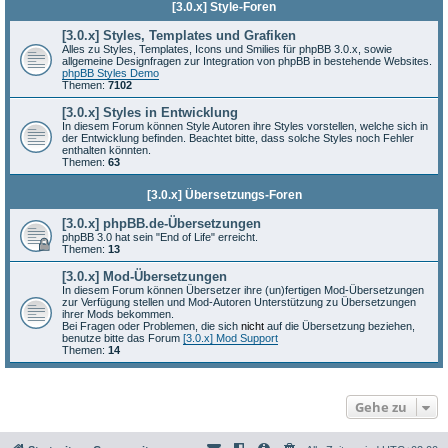
[3.0.x] Style-Foren
[3.0.x] Styles, Templates und Grafiken
Alles zu Styles, Templates, Icons und Smilies für phpBB 3.0.x, sowie
allgemeine Designfragen zur Integration von phpBB in bestehende Websites.
phpBB Styles Demo
Themen:
7102
[3.0.x] Styles in Entwicklung
In diesem Forum können Style Autoren ihre Styles vorstellen, welche sich in
der Entwicklung befinden. Beachtet bitte, dass solche Styles noch Fehler
enthalten könnten.
Themen:
63
[3.0.x] Übersetzungs-Foren
[3.0.x] phpBB.de-Übersetzungen
phpBB 3.0 hat sein "End of Life" erreicht.
Themen:
13
[3.0.x] Mod-Übersetzungen
In diesem Forum können Übersetzer ihre (un)fertigen Mod-Übersetzungen
zur Verfügung stellen und Mod-Autoren Unterstützung zu Übersetzungen
ihrer Mods bekommen.
Bei Fragen oder Problemen, die sich
nicht
auf die Übersetzung beziehen,
benutze bitte das Forum
[3.0.x] Mod Support
Themen:
14
Gehe zu