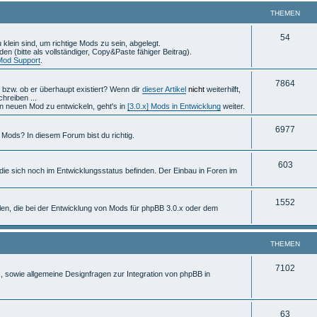
e
e
THEMEN
m
n
T
54
lein sind, um richtige Mods zu sein, abgelegt.
e
en (bitte als vollständiger, Copy&Paste fähiger Beitrag).
h
 Mod Support
.
n
e
T
7864
bzw. ob er überhaupt existiert? Wenn dir
dieser Artikel
nicht
weiterhilft,
m
hreiben ...
h
en neuen Mod zu entwickeln, geht's in
[3.0.x] Mods in Entwicklung
weiter.
e
e
n
T
6977
Mods? In diesem Forum bist du richtig.
m
h
e
T
603
e
ie sich noch im Entwicklungsstatus befinden. Der Einbau in Foren im
n
h
m
e
T
1552
e
n, die bei der Entwicklung von Mods für phpBB 3.0.x oder dem
m
h
n
e
e
THEMEN
n
m
T
7102
x, sowie allgemeine Designfragen zur Integration von phpBB in
e
h
n
e
T
63