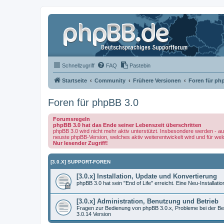
Schnellzugriff
FAQ
Pastebin
Startseite
Community
Frühere Versionen
Foren für ph
Foren für phpBB 3.0
Forumsregeln
phpBB 3.0 hat das Ende seiner Lebenszeit überschritten
phpBB 3.0 wird nicht mehr aktiv unterstützt. Insbesondere werden - au
neuste phpBB-Version, welches aktiv weiterentwickelt wird und für we
Nur lesender Zugriff!
[3.0.X] SUPPORT-FOREN
[3.0.x] Installation, Update und Konvertierung
phpBB 3.0 hat sein "End of Life" erreicht. Eine Neu-Installatio
[3.0.x] Administration, Benutzung und Betrieb
Fragen zur Bedienung von phpBB 3.0.x, Probleme bei der Ben
3.0.14 Version