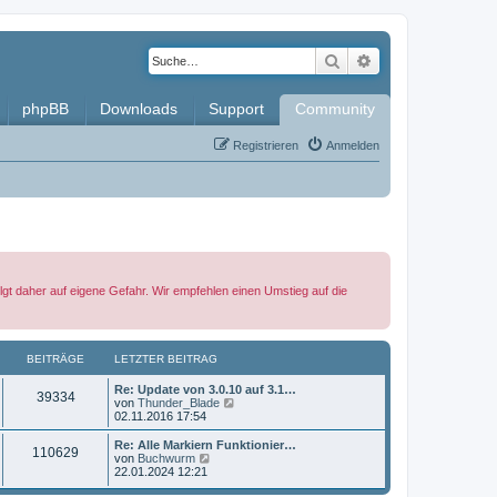
Suche
Erweiterte Such
phpBB
Downloads
Support
Community
Registrieren
Anmelden
lgt daher auf eigene Gefahr. Wir empfehlen einen Umstieg auf die
BEITRÄGE
LETZTER BEITRAG
L
Re: Update von 3.0.10 auf 3.1…
B
39334
e
N
von
Thunder_Blade
t
e
02.11.2016 17:54
e
z
u
t
e
L
Re: Alle Markiern Funktionier…
B
110629
i
e
s
e
N
von
Buchwurm
r
t
t
e
22.01.2024 12:21
e
t
B
e
z
u
e
r