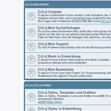
[3.0.X] MOD-FOREN
[3.0.x] Snippets
In diesem moderierten Forum werden Code-Schnipsel, die zu k
Snippets können über unser
Kontaktformular
eingereicht werd
Bei Fragen oder Problemen benutze bitte das Forum
[3.0.x]
[3.0.x] Mod Suche/Anfragen
Du suchst einen bestimmten Mod, weißt aber nicht genau wo 
kannst du hier den von dir gewünschten/gesuchten Mod besc
Falls ein Mod-Autor eine der Anfragen hier aufnimmt, um ein
[3.0.x] Mod Support
Du hast Probleme beim Einbau oder bei der Benutzung eines 
[3.0.x] Mods in Entwicklung
In diesem Forum können Mod-Autoren ihre Mods vorstellen, d
produktiven Betrieb wird nicht empfohlen.
[3.0.x] Mod Bastelstube
In diesem Forum kann man Fragen zur Programmierung stelle
Modifizieren des eigenen Forums auftauchen.
[3.0.X] STYLE-FOREN
[3.0.x] Styles, Templates und Grafiken
Alles zu Styles, Templates, Icons und Smilies für phpBB 3.0.
bestehende Websites.
phpBB Styles Demo
[3.0.x] Styles in Entwicklung