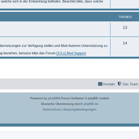
 welche sich in der Entwicklung befinden. Beachtet bitte, dass solche
m
h
e
e
THEMEN
n
m
T
13
e
h
n
T
14
e
bersetzungen zur Verfügung stellen und Mod-Autoren Unterstützung zu
h
m
ng beziehen, benutze bitte das Forum
[3.0.x] Mod Support
e
e
m
n
e
n
Kontakt
Das Team
Powered by
phpBB
® Forum Software © phpBB Limited
Deutsche Übersetzung durch
phpBB.de
Datenschutz
|
Nutzungsbedingungen