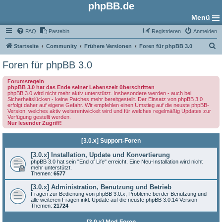
phpBB.de
Menü
FAQ
Pastebin
Registrieren
Anmelden
S
Startseite
Community
Frühere Versionen
Foren für phpBB 3.0
u
Foren für phpBB 3.0
c
Forumsregeln
h
phpBB 3.0 hat das Ende seiner Lebenszeit überschritten
phpBB 3.0 wird nicht mehr aktiv unterstützt. Insbesondere werden - auch bei
e
Sicherheitslücken - keine Patches mehr bereitgestellt. Der Einsatz von phpBB 3.0
erfolgt daher auf eigene Gefahr. Wir empfehlen einen Umstieg auf die neuste phpBB-
Version, welches aktiv weiterentwickelt wird und für welches regelmäßig Updates zur
Verfügung gestellt werden.
Nur lesender Zugriff!
[3.0.x] Support-Foren
[3.0.x] Installation, Update und Konvertierung
phpBB 3.0 hat sein "End of Life" erreicht. Eine Neu-Installation wird nicht
mehr unterstützt.
Themen:
6577
[3.0.x] Administration, Benutzung und Betrieb
Fragen zur Bedienung von phpBB 3.0.x, Probleme bei der Benutzung und
alle weiteren Fragen inkl. Update auf die neuste phpBB 3.0.14 Version
Themen:
21724