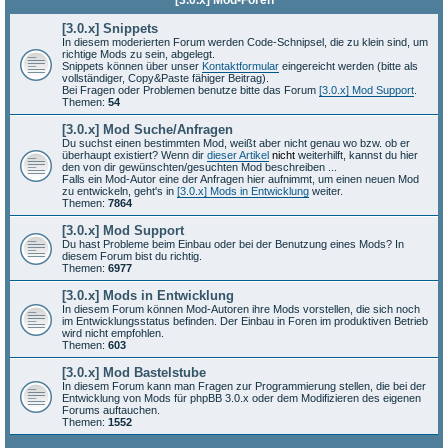
[3.0.x] Mod-Foren
[3.0.x] Snippets
In diesem moderierten Forum werden Code-Schnipsel, die zu klein sind, um
richtige Mods zu sein, abgelegt.
Snippets können über unser
Kontaktformular
eingereicht werden (bitte als
vollständiger, Copy&Paste fähiger Beitrag).
Bei Fragen oder Problemen benutze bitte das Forum
[3.0.x] Mod Support
.
Themen:
54
[3.0.x] Mod Suche/Anfragen
Du suchst einen bestimmten Mod, weißt aber nicht genau wo bzw. ob er
überhaupt existiert? Wenn dir
dieser Artikel
nicht
weiterhilft, kannst du hier
den von dir gewünschten/gesuchten Mod beschreiben ...
Falls ein Mod-Autor eine der Anfragen hier aufnimmt, um einen neuen Mod
zu entwickeln, geht's in
[3.0.x] Mods in Entwicklung
weiter.
Themen:
7864
[3.0.x] Mod Support
Du hast Probleme beim Einbau oder bei der Benutzung eines Mods? In
diesem Forum bist du richtig.
Themen:
6977
[3.0.x] Mods in Entwicklung
In diesem Forum können Mod-Autoren ihre Mods vorstellen, die sich noch
im Entwicklungsstatus befinden. Der Einbau in Foren im produktiven Betrieb
wird nicht empfohlen.
Themen:
603
[3.0.x] Mod Bastelstube
In diesem Forum kann man Fragen zur Programmierung stellen, die bei der
Entwicklung von Mods für phpBB 3.0.x oder dem Modifizieren des eigenen
Forums auftauchen.
Themen:
1552