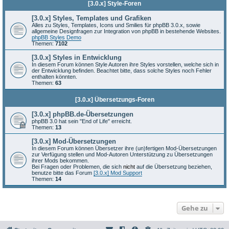
[3.0.x] Style-Foren
[3.0.x] Styles, Templates und Grafiken
Alles zu Styles, Templates, Icons und Smilies für phpBB 3.0.x, sowie
allgemeine Designfragen zur Integration von phpBB in bestehende Websites.
phpBB Styles Demo
Themen:
7102
[3.0.x] Styles in Entwicklung
In diesem Forum können Style Autoren ihre Styles vorstellen, welche sich in
der Entwicklung befinden. Beachtet bitte, dass solche Styles noch Fehler
enthalten könnten.
Themen:
63
[3.0.x] Übersetzungs-Foren
[3.0.x] phpBB.de-Übersetzungen
phpBB 3.0 hat sein "End of Life" erreicht.
Themen:
13
[3.0.x] Mod-Übersetzungen
In diesem Forum können Übersetzer ihre (un)fertigen Mod-Übersetzungen
zur Verfügung stellen und Mod-Autoren Unterstützung zu Übersetzungen
ihrer Mods bekommen.
Bei Fragen oder Problemen, die sich
nicht
auf die Übersetzung beziehen,
benutze bitte das Forum
[3.0.x] Mod Support
Themen:
14
Gehe zu