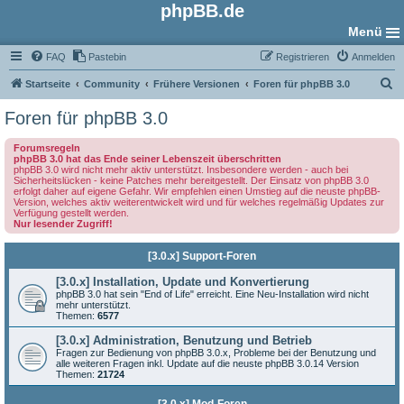
phpBB.de
Menü
FAQ
Pastebin
Registrieren
Anmelden
S
Startseite
Community
Frühere Versionen
Foren für phpBB 3.0
u
Foren für phpBB 3.0
c
Forumsregeln
h
phpBB 3.0 hat das Ende seiner Lebenszeit überschritten
phpBB 3.0 wird nicht mehr aktiv unterstützt. Insbesondere werden - auch bei
e
Sicherheitslücken - keine Patches mehr bereitgestellt. Der Einsatz von phpBB 3.0
erfolgt daher auf eigene Gefahr. Wir empfehlen einen Umstieg auf die neuste phpBB-
Version, welches aktiv weiterentwickelt wird und für welches regelmäßig Updates zur
Verfügung gestellt werden.
Nur lesender Zugriff!
[3.0.x] Support-Foren
[3.0.x] Installation, Update und Konvertierung
phpBB 3.0 hat sein "End of Life" erreicht. Eine Neu-Installation wird nicht
mehr unterstützt.
Themen:
6577
[3.0.x] Administration, Benutzung und Betrieb
Fragen zur Bedienung von phpBB 3.0.x, Probleme bei der Benutzung und
alle weiteren Fragen inkl. Update auf die neuste phpBB 3.0.14 Version
Themen:
21724