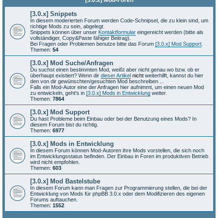
[3.0.x] Mod-Foren
[3.0.x] Snippets
In diesem moderierten Forum werden Code-Schnipsel, die zu klein sind, um
richtige Mods zu sein, abgelegt.
Snippets können über unser
Kontaktformular
eingereicht werden (bitte als
vollständiger, Copy&Paste fähiger Beitrag).
Bei Fragen oder Problemen benutze bitte das Forum
[3.0.x] Mod Support
.
Themen:
54
[3.0.x] Mod Suche/Anfragen
Du suchst einen bestimmten Mod, weißt aber nicht genau wo bzw. ob er
überhaupt existiert? Wenn dir
dieser Artikel
nicht
weiterhilft, kannst du hier
den von dir gewünschten/gesuchten Mod beschreiben ...
Falls ein Mod-Autor eine der Anfragen hier aufnimmt, um einen neuen Mod
zu entwickeln, geht's in
[3.0.x] Mods in Entwicklung
weiter.
Themen:
7864
[3.0.x] Mod Support
Du hast Probleme beim Einbau oder bei der Benutzung eines Mods? In
diesem Forum bist du richtig.
Themen:
6977
[3.0.x] Mods in Entwicklung
In diesem Forum können Mod-Autoren ihre Mods vorstellen, die sich noch
im Entwicklungsstatus befinden. Der Einbau in Foren im produktiven Betrieb
wird nicht empfohlen.
Themen:
603
[3.0.x] Mod Bastelstube
In diesem Forum kann man Fragen zur Programmierung stellen, die bei der
Entwicklung von Mods für phpBB 3.0.x oder dem Modifizieren des eigenen
Forums auftauchen.
Themen:
1552