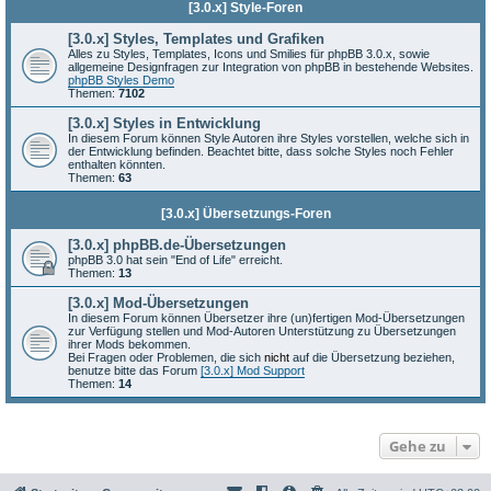
[3.0.x] Style-Foren
[3.0.x] Styles, Templates und Grafiken
Alles zu Styles, Templates, Icons und Smilies für phpBB 3.0.x, sowie
allgemeine Designfragen zur Integration von phpBB in bestehende Websites.
phpBB Styles Demo
Themen:
7102
[3.0.x] Styles in Entwicklung
In diesem Forum können Style Autoren ihre Styles vorstellen, welche sich in
der Entwicklung befinden. Beachtet bitte, dass solche Styles noch Fehler
enthalten könnten.
Themen:
63
[3.0.x] Übersetzungs-Foren
[3.0.x] phpBB.de-Übersetzungen
phpBB 3.0 hat sein "End of Life" erreicht.
Themen:
13
[3.0.x] Mod-Übersetzungen
In diesem Forum können Übersetzer ihre (un)fertigen Mod-Übersetzungen
zur Verfügung stellen und Mod-Autoren Unterstützung zu Übersetzungen
ihrer Mods bekommen.
Bei Fragen oder Problemen, die sich
nicht
auf die Übersetzung beziehen,
benutze bitte das Forum
[3.0.x] Mod Support
Themen:
14
Gehe zu