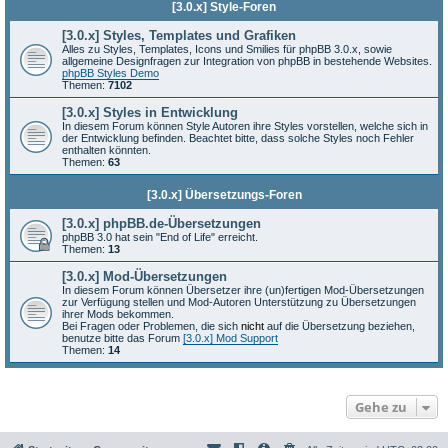
[3.0.x] Style-Foren
[3.0.x] Styles, Templates und Grafiken
Alles zu Styles, Templates, Icons und Smilies für phpBB 3.0.x, sowie
allgemeine Designfragen zur Integration von phpBB in bestehende Websites.
phpBB Styles Demo
Themen:
7102
[3.0.x] Styles in Entwicklung
In diesem Forum können Style Autoren ihre Styles vorstellen, welche sich in
der Entwicklung befinden. Beachtet bitte, dass solche Styles noch Fehler
enthalten könnten.
Themen:
63
[3.0.x] Übersetzungs-Foren
[3.0.x] phpBB.de-Übersetzungen
phpBB 3.0 hat sein "End of Life" erreicht.
Themen:
13
[3.0.x] Mod-Übersetzungen
In diesem Forum können Übersetzer ihre (un)fertigen Mod-Übersetzungen
zur Verfügung stellen und Mod-Autoren Unterstützung zu Übersetzungen
ihrer Mods bekommen.
Bei Fragen oder Problemen, die sich
nicht
auf die Übersetzung beziehen,
benutze bitte das Forum
[3.0.x] Mod Support
Themen:
14
Gehe zu