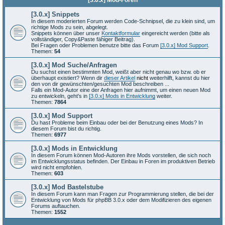
[3.0.x] Mod-Foren
[3.0.x] Snippets
In diesem moderierten Forum werden Code-Schnipsel, die zu klein sind, um
richtige Mods zu sein, abgelegt.
Snippets können über unser
Kontaktformular
eingereicht werden (bitte als
vollständiger, Copy&Paste fähiger Beitrag).
Bei Fragen oder Problemen benutze bitte das Forum
[3.0.x] Mod Support
.
Themen:
54
[3.0.x] Mod Suche/Anfragen
Du suchst einen bestimmten Mod, weißt aber nicht genau wo bzw. ob er
überhaupt existiert? Wenn dir
dieser Artikel
nicht
weiterhilft, kannst du hier
den von dir gewünschten/gesuchten Mod beschreiben ...
Falls ein Mod-Autor eine der Anfragen hier aufnimmt, um einen neuen Mod
zu entwickeln, geht's in
[3.0.x] Mods in Entwicklung
weiter.
Themen:
7864
[3.0.x] Mod Support
Du hast Probleme beim Einbau oder bei der Benutzung eines Mods? In
diesem Forum bist du richtig.
Themen:
6977
[3.0.x] Mods in Entwicklung
In diesem Forum können Mod-Autoren ihre Mods vorstellen, die sich noch
im Entwicklungsstatus befinden. Der Einbau in Foren im produktiven Betrieb
wird nicht empfohlen.
Themen:
603
[3.0.x] Mod Bastelstube
In diesem Forum kann man Fragen zur Programmierung stellen, die bei der
Entwicklung von Mods für phpBB 3.0.x oder dem Modifizieren des eigenen
Forums auftauchen.
Themen:
1552