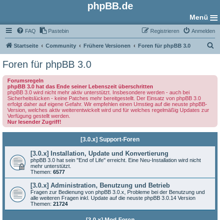
phpBB.de
Menü
FAQ
Pastebin
Registrieren
Anmelden
S
Startseite
Community
Frühere Versionen
Foren für phpBB 3.0
u
Foren für phpBB 3.0
c
Forumsregeln
h
phpBB 3.0 hat das Ende seiner Lebenszeit überschritten
phpBB 3.0 wird nicht mehr aktiv unterstützt. Insbesondere werden - auch bei
e
Sicherheitslücken - keine Patches mehr bereitgestellt. Der Einsatz von phpBB 3.0
erfolgt daher auf eigene Gefahr. Wir empfehlen einen Umstieg auf die neuste phpBB-
Version, welches aktiv weiterentwickelt wird und für welches regelmäßig Updates zur
Verfügung gestellt werden.
Nur lesender Zugriff!
[3.0.x] Support-Foren
[3.0.x] Installation, Update und Konvertierung
phpBB 3.0 hat sein "End of Life" erreicht. Eine Neu-Installation wird nicht
mehr unterstützt.
Themen:
6577
[3.0.x] Administration, Benutzung und Betrieb
Fragen zur Bedienung von phpBB 3.0.x, Probleme bei der Benutzung und
alle weiteren Fragen inkl. Update auf die neuste phpBB 3.0.14 Version
Themen:
21724