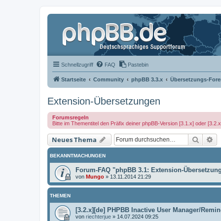
Schnellzugriff
FAQ
Pastebin
Startseite
Community
phpBB 3.3.x
Übersetzungs-Fore
Extension-Übersetzungen
Forumsregeln
Bitte im Thementitel den Präfix deiner phpBB-Version [3.1.x] oder [3.2.
Suche
Er
Neues Thema
BEKANNTMACHUNGEN
Forum-FAQ "phpBB 3.1: Extension-Übersetzun
von
Mungo
»
13.11.2014 21:29
THEMEN
[3.2.x][de] PHPBB Inactive User Manager/Remin
von
riechterjue
»
14.07.2024 09:25