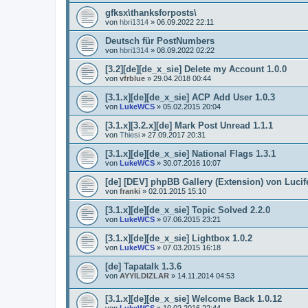
gfksx\thanksforposts\
von
hbri1314
»
06.09.2022 22:11
Deutsch für PostNumbers
von
hbri1314
»
08.09.2022 02:22
[3.2][de][de_x_sie] Delete my Account 1.0.0
von
vfrblue
»
29.04.2018 00:44
[3.1.x][de][de_x_sie] ACP Add User 1.0.3
von
LukeWCS
»
05.02.2015 20:04
[3.1.x][3.2.x][de] Mark Post Unread 1.1.1
von
Thiesi
»
27.09.2017 20:31
[3.1.x][de][de_x_sie] National Flags 1.3.1
von
LukeWCS
»
30.07.2016 10:07
[de] [DEV] phpBB Gallery (Extension) von Lucif
von
franki
»
02.01.2015 15:10
[3.1.x][de][de_x_sie] Topic Solved 2.2.0
von
LukeWCS
»
07.06.2015 23:21
[3.1.x][de][de_x_sie] Lightbox 1.0.2
von
LukeWCS
»
07.03.2015 16:18
[de] Tapatalk 1.3.6
von
AYYILDIZLAR
»
14.11.2014 04:53
[3.1.x][de][de_x_sie] Welcome Back 1.0.12
von
LukeWCS
»
10.02.2016 22:44