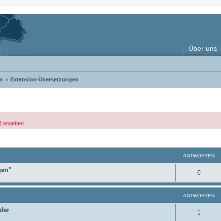
Über uns
n
Extension-Übersetzungen
x] angeben.
weiterte Suche
ANTWORTEN
gen"
A
0
n
ANTWORTEN
t
der
w
A
1