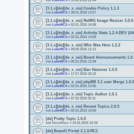
[3.1.x][de][de_x_sie] Cookie Policy 1.1.3
von
LukeWCS
»
30.01.2016 13:57
[3.1.x][de][de_x_sie] ReIMG Image Resizer 3.0.
von
LukeWCS
»
02.01.2015 14:08
[3.1.x][de][de_x_sie] Activity Stats 1.2.4-DEV (Al
von
LukeWCS
»
02.01.2015 14:05
[3.1.x][de][de_x_sie] Who Was Here 1.2.2
von
LukeWCS
»
09.05.2015 12:12
[3.1.x][de][de_x_sie] Board Announcements 1.0.4
von
LukeWCS
»
05.02.2015 12:58
[3.1.x][de][de_x_sie] Ban Hammer 1.0.0
von
LukeWCS
»
17.07.2015 20:23
[3.1.x][de][de_x_sie] phpBB 3.1 user Merge 1.0.
von
LukeWCS
»
02.01.2015 13:56
[3.1.x][de][de_x_sie] Topic Author 1.0.1
von
LukeWCS
»
07.02.2015 02:11
[3.1.x][de][de_x_sie] Recent Topics 2.0.5
von
LukeWCS
»
02.01.2015 14:00
[de] Pretty Topic 1.0.0
von
KlausiMaus
»
23.01.2015 10:29
[de] Board3 Portal 2.1.0-RC1