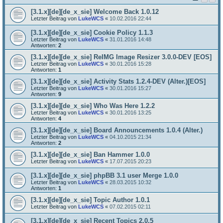
[3.1.x][de][de_x_sie] Welcome Back 1.0.12
Letzter Beitrag von
LukeWCS
«
10.02.2016 22:44
[3.1.x][de][de_x_sie] Cookie Policy 1.1.3
Letzter Beitrag von
LukeWCS
«
31.01.2016 14:48
Antworten:
2
[3.1.x][de][de_x_sie] ReIMG Image Resizer 3.0.0-DEV [EOS]
Letzter Beitrag von
LukeWCS
«
30.01.2016 15:28
Antworten:
1
[3.1.x][de][de_x_sie] Activity Stats 1.2.4-DEV (Alter.)[EOS]
Letzter Beitrag von
LukeWCS
«
30.01.2016 15:27
Antworten:
9
[3.1.x][de][de_x_sie] Who Was Here 1.2.2
Letzter Beitrag von
LukeWCS
«
30.01.2016 13:25
Antworten:
4
[3.1.x][de][de_x_sie] Board Announcements 1.0.4 (Alter.)
Letzter Beitrag von
LukeWCS
«
04.10.2015 21:34
Antworten:
2
[3.1.x][de][de_x_sie] Ban Hammer 1.0.0
Letzter Beitrag von
LukeWCS
«
17.07.2015 20:23
[3.1.x][de][de_x_sie] phpBB 3.1 user Merge 1.0.0
Letzter Beitrag von
LukeWCS
«
28.03.2015 10:32
Antworten:
1
[3.1.x][de][de_x_sie] Topic Author 1.0.1
Letzter Beitrag von
LukeWCS
«
07.02.2015 02:11
[3.1.x][de][de_x_sie] Recent Topics 2.0.5