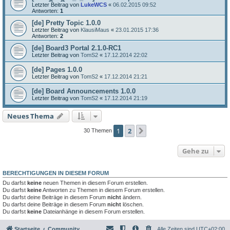
Letzter Beitrag von
LukeWCS
«
06.02.2015 09:52
Antworten:
1
[de] Pretty Topic 1.0.0
Letzter Beitrag von
KlausiMaus
«
23.01.2015 17:36
Antworten:
2
[de] Board3 Portal 2.1.0-RC1
Letzter Beitrag von
TomS2
«
17.12.2014 22:02
[de] Pages 1.0.0
Letzter Beitrag von
TomS2
«
17.12.2014 21:21
[de] Board Announcements 1.0.0
Letzter Beitrag von
TomS2
«
17.12.2014 21:19
Neues Thema
1
2
Nächste
30 Themen
Gehe zu
BERECHTIGUNGEN IN DIESEM FORUM
Du darfst
keine
neuen Themen in diesem Forum erstellen.
Du darfst
keine
Antworten zu Themen in diesem Forum erstellen.
Du darfst deine Beiträge in diesem Forum
nicht
ändern.
Du darfst deine Beiträge in diesem Forum
nicht
löschen.
Du darfst
keine
Dateianhänge in diesem Forum erstellen.
Startseite
Community
Alle Zeiten sind
UTC+02:00