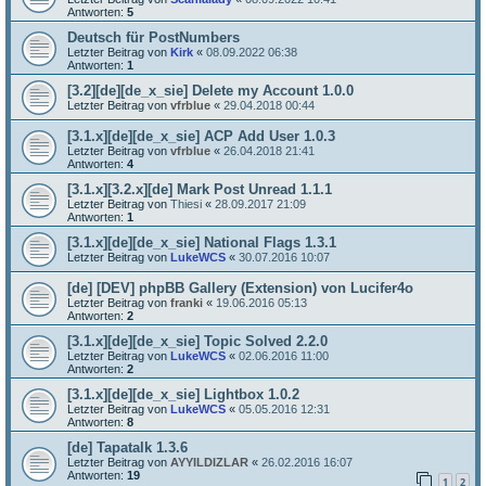
Antworten:
5
Deutsch für PostNumbers
Letzter Beitrag von
Kirk
«
08.09.2022 06:38
Antworten:
1
[3.2][de][de_x_sie] Delete my Account 1.0.0
Letzter Beitrag von
vfrblue
«
29.04.2018 00:44
[3.1.x][de][de_x_sie] ACP Add User 1.0.3
Letzter Beitrag von
vfrblue
«
26.04.2018 21:41
Antworten:
4
[3.1.x][3.2.x][de] Mark Post Unread 1.1.1
Letzter Beitrag von
Thiesi
«
28.09.2017 21:09
Antworten:
1
[3.1.x][de][de_x_sie] National Flags 1.3.1
Letzter Beitrag von
LukeWCS
«
30.07.2016 10:07
[de] [DEV] phpBB Gallery (Extension) von Lucifer4o
Letzter Beitrag von
franki
«
19.06.2016 05:13
Antworten:
2
[3.1.x][de][de_x_sie] Topic Solved 2.2.0
Letzter Beitrag von
LukeWCS
«
02.06.2016 11:00
Antworten:
2
[3.1.x][de][de_x_sie] Lightbox 1.0.2
Letzter Beitrag von
LukeWCS
«
05.05.2016 12:31
Antworten:
8
[de] Tapatalk 1.3.6
Letzter Beitrag von
AYYILDIZLAR
«
26.02.2016 16:07
Antworten:
19
1
2