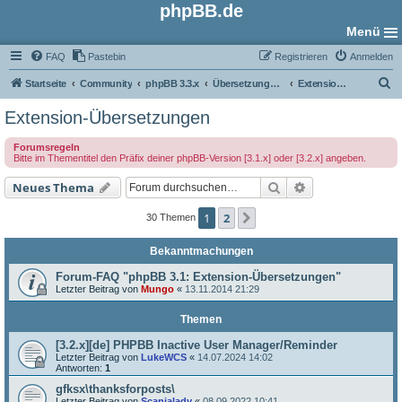
phpBB.de
Menü
FAQ
Pastebin
Registrieren
Anmelden
S
Startseite
Community
phpBB 3.3.x
Übersetzungs-Foren
Extension-Übersetzungen
u
Extension-Übersetzungen
c
Forumsregeln
h
Bitte im Thementitel den Präfix deiner phpBB-Version [3.1.x] oder [3.2.x] angeben.
e
Suche
Erweiterte Such
Neues Thema
1
2
Nächste
30 Themen
Bekanntmachungen
Forum-FAQ "phpBB 3.1: Extension-Übersetzungen"
Letzter Beitrag von
Mungo
«
13.11.2014 21:29
Themen
[3.2.x][de] PHPBB Inactive User Manager/Reminder
Letzter Beitrag von
LukeWCS
«
14.07.2024 14:02
Antworten:
1
gfksx\thanksforposts\
Letzter Beitrag von
Scanialady
«
08.09.2022 10:41