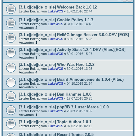
[3.1.x][de][de_x_sie] Welcome Back 1.0.12
Letzter Beitrag von
LukeWCS
«
10.02.2016 22:44
[3.1.x][de][de_x_sie] Cookie Policy 1.1.3
Letzter Beitrag von
LukeWCS
«
31.01.2016 14:48
Antworten:
2
[3.1.x][de][de_x_sie] ReIMG Image Resizer 3.0.0-DEV [EOS]
Letzter Beitrag von
LukeWCS
«
30.01.2016 15:28
Antworten:
1
[3.1.x][de][de_x_sie] Activity Stats 1.2.4-DEV (Alter.)[EOS]
Letzter Beitrag von
LukeWCS
«
30.01.2016 15:27
Antworten:
9
[3.1.x][de][de_x_sie] Who Was Here 1.2.2
Letzter Beitrag von
LukeWCS
«
30.01.2016 13:25
Antworten:
4
[3.1.x][de][de_x_sie] Board Announcements 1.0.4 (Alter.)
Letzter Beitrag von
LukeWCS
«
04.10.2015 21:34
Antworten:
2
[3.1.x][de][de_x_sie] Ban Hammer 1.0.0
Letzter Beitrag von
LukeWCS
«
17.07.2015 20:23
[3.1.x][de][de_x_sie] phpBB 3.1 user Merge 1.0.0
Letzter Beitrag von
LukeWCS
«
28.03.2015 10:32
Antworten:
1
[3.1.x][de][de_x_sie] Topic Author 1.0.1
Letzter Beitrag von
LukeWCS
«
07.02.2015 02:11
[3.1.x][de][de_x_sie] Recent Topics 2.0.5