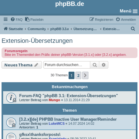
phpBB.de
Menü
FAQ
Pastebin
Registrieren
Anmelden
S
Startseite
Community
phpBB 3.3.x
Übersetzungs-Foren
Extension-Übersetzungen
u
Extension-Übersetzungen
c
Forumsregeln
h
Bitte im Thementitel den Präfix deiner phpBB-Version [3.1.x] oder [3.2.x] angeben.
e
Suche
Erweiterte Such
Neues Thema
1
2
Nächste
30 Themen
Bekanntmachungen
Forum-FAQ "phpBB 3.1: Extension-Übersetzungen"
Letzter Beitrag von
Mungo
«
13.11.2014 21:29
Themen
[3.2.x][de] PHPBB Inactive User Manager/Reminder
Letzter Beitrag von
LukeWCS
«
14.07.2024 14:02
Antworten:
1
gfksx\thanksforposts\
Letzter Beitrag von
Scanialady
«
08.09.2022 10:41