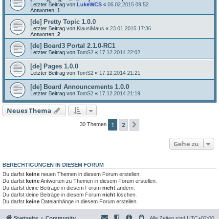
Letzter Beitrag von
LukeWCS
«
06.02.2015 09:52
Antworten:
1
[de] Pretty Topic 1.0.0
Letzter Beitrag von
KlausiMaus
«
23.01.2015 17:36
Antworten:
2
[de] Board3 Portal 2.1.0-RC1
Letzter Beitrag von
TomS2
«
17.12.2014 22:02
[de] Pages 1.0.0
Letzter Beitrag von
TomS2
«
17.12.2014 21:21
[de] Board Announcements 1.0.0
Letzter Beitrag von
TomS2
«
17.12.2014 21:19
Neues Thema
1
2
Nächste
30 Themen
Gehe zu
BERECHTIGUNGEN IN DIESEM FORUM
Du darfst
keine
neuen Themen in diesem Forum erstellen.
Du darfst
keine
Antworten zu Themen in diesem Forum erstellen.
Du darfst deine Beiträge in diesem Forum
nicht
ändern.
Du darfst deine Beiträge in diesem Forum
nicht
löschen.
Du darfst
keine
Dateianhänge in diesem Forum erstellen.
Startseite
Community
Alle Zeiten sind
UTC+02:00