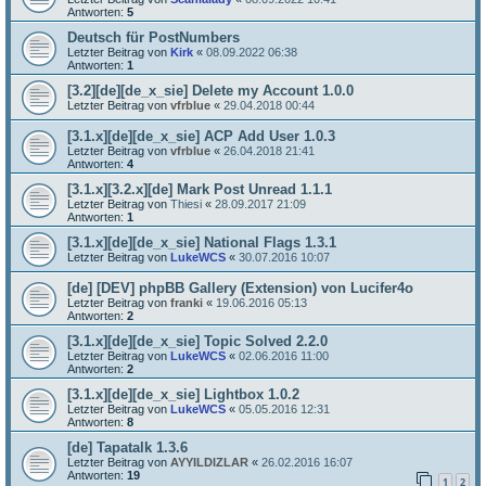
Antworten:
5
Deutsch für PostNumbers
Letzter Beitrag von
Kirk
«
08.09.2022 06:38
Antworten:
1
[3.2][de][de_x_sie] Delete my Account 1.0.0
Letzter Beitrag von
vfrblue
«
29.04.2018 00:44
[3.1.x][de][de_x_sie] ACP Add User 1.0.3
Letzter Beitrag von
vfrblue
«
26.04.2018 21:41
Antworten:
4
[3.1.x][3.2.x][de] Mark Post Unread 1.1.1
Letzter Beitrag von
Thiesi
«
28.09.2017 21:09
Antworten:
1
[3.1.x][de][de_x_sie] National Flags 1.3.1
Letzter Beitrag von
LukeWCS
«
30.07.2016 10:07
[de] [DEV] phpBB Gallery (Extension) von Lucifer4o
Letzter Beitrag von
franki
«
19.06.2016 05:13
Antworten:
2
[3.1.x][de][de_x_sie] Topic Solved 2.2.0
Letzter Beitrag von
LukeWCS
«
02.06.2016 11:00
Antworten:
2
[3.1.x][de][de_x_sie] Lightbox 1.0.2
Letzter Beitrag von
LukeWCS
«
05.05.2016 12:31
Antworten:
8
[de] Tapatalk 1.3.6
Letzter Beitrag von
AYYILDIZLAR
«
26.02.2016 16:07
Antworten:
19
1
2