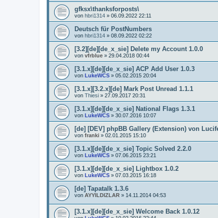
gfksx\thanksforposts\
von
hbri1314
»
06.09.2022 22:11
Deutsch für PostNumbers
von
hbri1314
»
08.09.2022 02:22
[3.2][de][de_x_sie] Delete my Account 1.0.0
von
vfrblue
»
29.04.2018 00:44
[3.1.x][de][de_x_sie] ACP Add User 1.0.3
von
LukeWCS
»
05.02.2015 20:04
[3.1.x][3.2.x][de] Mark Post Unread 1.1.1
von
Thiesi
»
27.09.2017 20:31
[3.1.x][de][de_x_sie] National Flags 1.3.1
von
LukeWCS
»
30.07.2016 10:07
[de] [DEV] phpBB Gallery (Extension) von Lucif
von
franki
»
02.01.2015 15:10
[3.1.x][de][de_x_sie] Topic Solved 2.2.0
von
LukeWCS
»
07.06.2015 23:21
[3.1.x][de][de_x_sie] Lightbox 1.0.2
von
LukeWCS
»
07.03.2015 16:18
[de] Tapatalk 1.3.6
von
AYYILDIZLAR
»
14.11.2014 04:53
[3.1.x][de][de_x_sie] Welcome Back 1.0.12
von
LukeWCS
»
10.02.2016 22:44