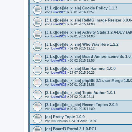
[3.1.x][de][de_x_sie] Cookie Policy 1.1.3
von
LukeWCS
»
30.01.2016 13:57
[3.1.x][de][de_x_sie] ReIMG Image Resizer 3.0.
von
LukeWCS
»
02.01.2015 14:08
[3.1.x][de][de_x_sie] Activity Stats 1.2.4-DEV (Al
von
LukeWCS
»
02.01.2015 14:05
[3.1.x][de][de_x_sie] Who Was Here 1.2.2
von
LukeWCS
»
09.05.2015 12:12
[3.1.x][de][de_x_sie] Board Announcements 1.0.4
von
LukeWCS
»
05.02.2015 12:58
[3.1.x][de][de_x_sie] Ban Hammer 1.0.0
von
LukeWCS
»
17.07.2015 20:23
[3.1.x][de][de_x_sie] phpBB 3.1 user Merge 1.0.
von
LukeWCS
»
02.01.2015 13:56
[3.1.x][de][de_x_sie] Topic Author 1.0.1
von
LukeWCS
»
07.02.2015 02:11
[3.1.x][de][de_x_sie] Recent Topics 2.0.5
von
LukeWCS
»
02.01.2015 14:00
[de] Pretty Topic 1.0.0
von
KlausiMaus
»
23.01.2015 10:29
[de] Board3 Portal 2.1.0-RC1