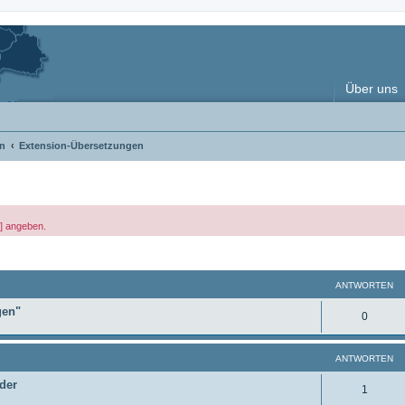
Über uns
n
Extension-Übersetzungen
x] angeben.
weiterte Suche
ANTWORTEN
gen"
A
0
n
ANTWORTEN
t
der
w
A
1