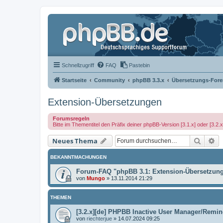
Schnellzugriff
FAQ
Pastebin
Startseite
Community
phpBB 3.3.x
Übersetzungs-Fore
Extension-Übersetzungen
Forumsregeln
Bitte im Thementitel den Präfix deiner phpBB-Version [3.1.x] oder [3.2.
Suche
Er
Neues Thema
BEKANNTMACHUNGEN
Forum-FAQ "phpBB 3.1: Extension-Übersetzun
von
Mungo
»
13.11.2014 21:29
THEMEN
[3.2.x][de] PHPBB Inactive User Manager/Remin
von
riechterjue
»
14.07.2024 09:25