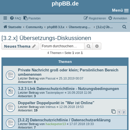
phpBB.de
Menü
FAQ
Pastebin
Registrieren
Anmelden
S
Startseite
Community
phpBB 3.3.x
Übersetzungs-Foren
[3.2.x] Übersetzungs-Diskussionen
u
[3.2.x] Übersetzungs-Diskussionen
c
Suche
Erweiterte Such
Neues Thema
h
4 Themen • Seite
1
von
1
e
Themen
Private Nachricht groß oder klein; Persönlichen Bereich
umbenennen
Letzter Beitrag von
Passat
«
25.10.2019 00:07
Antworten:
8
3.2.3 LInk Datenschutzrichtlinie - Nutzungsbedingungen
Letzter Beitrag von
Tastenplayer
«
16.09.2018 11:06
Antworten:
3
Doppelter Doppelpunkt in "Wer ist Online"
Letzter Beitrag von
Intimus
«
12.09.2018 19:53
Antworten:
19
1
2
[3.2.2] Datenschutzrichtlinie / Datenschutzerklärung
Letzter Beitrag von
hackepeter13
«
17.07.2018 19:33
Antworten:
7