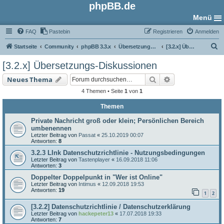
phpBB.de
Menü
FAQ
Pastebin
Registrieren
Anmelden
S
Startseite
Community
phpBB 3.3.x
Übersetzungs-Foren
[3.2.x] Übersetzungs-Diskussionen
u
[3.2.x] Übersetzungs-Diskussionen
c
Suche
Erweiterte Such
Neues Thema
h
4 Themen • Seite
1
von
1
e
Themen
Private Nachricht groß oder klein; Persönlichen Bereich
umbenennen
Letzter Beitrag von
Passat
«
25.10.2019 00:07
Antworten:
8
3.2.3 LInk Datenschutzrichtlinie - Nutzungsbedingungen
Letzter Beitrag von
Tastenplayer
«
16.09.2018 11:06
Antworten:
3
Doppelter Doppelpunkt in "Wer ist Online"
Letzter Beitrag von
Intimus
«
12.09.2018 19:53
Antworten:
19
1
2
[3.2.2] Datenschutzrichtlinie / Datenschutzerklärung
Letzter Beitrag von
hackepeter13
«
17.07.2018 19:33
Antworten:
7