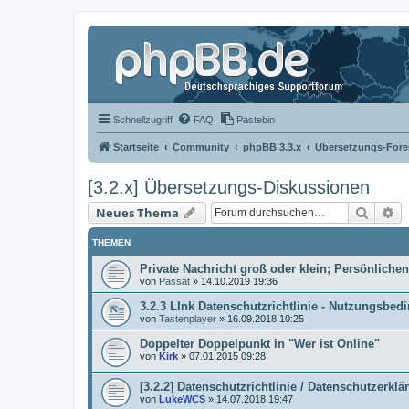
Schnellzugriff
FAQ
Pastebin
Startseite
Community
phpBB 3.3.x
Übersetzungs-Fore
[3.2.x] Übersetzungs-Diskussionen
Suche
Er
Neues Thema
THEMEN
Private Nachricht groß oder klein; Persönlich
von
Passat
»
14.10.2019 19:36
3.2.3 LInk Datenschutzrichtlinie - Nutzungsbe
von
Tastenplayer
»
16.09.2018 10:25
Doppelter Doppelpunkt in "Wer ist Online"
von
Kirk
»
07.01.2015 09:28
[3.2.2] Datenschutzrichtlinie / Datenschutzerklä
von
LukeWCS
»
14.07.2018 19:47