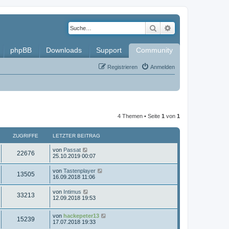
Suche
Erweiterte Such
phpBB
Downloads
Support
Community
Registrieren
Anmelden
4 Themen • Seite
1
von
1
ZUGRIFFE
LETZTER BEITRAG
L
von
Passat
Z
22676
e
25.10.2019 00:07
t
u
z
L
von
Tastenplayer
Z
13505
t
e
16.09.2018 11:06
g
e
t
r
u
z
L
von
Intimus
r
B
Z
33213
t
e
12.09.2018 19:53
e
g
e
t
i
i
r
u
z
t
r
B
L
von
hackepeter13
t
r
Z
15239
f
e
g
e
17.07.2018 19:33
e
a
i
i
t
r