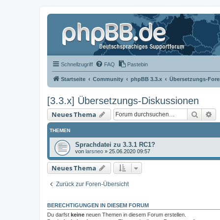
Schnellzugriff
FAQ
Pastebin
Startseite
Community
phpBB 3.3.x
Übersetzungs-Fore
[3.3.x] Übersetzungs-Diskussionen
Suche
Er
Neues Thema
THEMEN
Sprachdatei zu 3.3.1 RC1?
von
larsneo
»
25.06.2020 09:57
Neues Thema
Zurück zur Foren-Übersicht
BERECHTIGUNGEN IN DIESEM FORUM
Du darfst
keine
neuen Themen in diesem Forum erstellen.