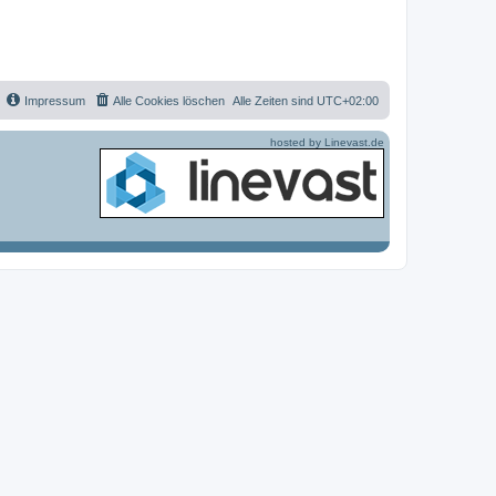
g
f
e
Impressum
Alle Cookies löschen
Alle Zeiten sind
UTC+02:00
hosted by Linevast.de