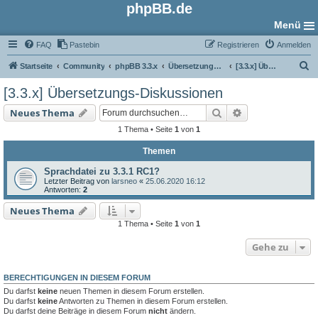
phpBB.de
Menü
FAQ
Pastebin
Registrieren
Anmelden
S
Startseite
Community
phpBB 3.3.x
Übersetzungs-Foren
[3.3.x] Übersetzungs-Diskussionen
u
[3.3.x] Übersetzungs-Diskussionen
c
Suche
Erweiterte Such
Neues Thema
h
1 Thema • Seite
1
von
1
e
Themen
Sprachdatei zu 3.3.1 RC1?
Letzter Beitrag von
larsneo
«
25.06.2020 16:12
Antworten:
2
Neues Thema
1 Thema • Seite
1
von
1
Gehe zu
BERECHTIGUNGEN IN DIESEM FORUM
Du darfst
keine
neuen Themen in diesem Forum erstellen.
Du darfst
keine
Antworten zu Themen in diesem Forum erstellen.
Du darfst deine Beiträge in diesem Forum
nicht
ändern.