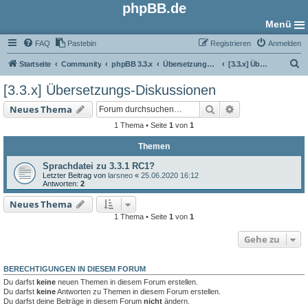
phpBB.de
Menü
FAQ
Pastebin
Registrieren
Anmelden
S
Startseite
Community
phpBB 3.3.x
Übersetzungs-Foren
[3.3.x] Übersetzungs-Diskussionen
u
[3.3.x] Übersetzungs-Diskussionen
c
Suche
Erweiterte Such
Neues Thema
h
1 Thema • Seite
1
von
1
e
Themen
Sprachdatei zu 3.3.1 RC1?
Letzter Beitrag von
larsneo
«
25.06.2020 16:12
Antworten:
2
Neues Thema
1 Thema • Seite
1
von
1
Gehe zu
BERECHTIGUNGEN IN DIESEM FORUM
Du darfst
keine
neuen Themen in diesem Forum erstellen.
Du darfst
keine
Antworten zu Themen in diesem Forum erstellen.
Du darfst deine Beiträge in diesem Forum
nicht
ändern.