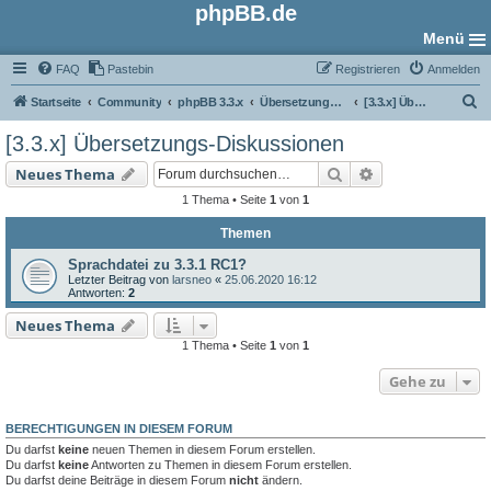
phpBB.de
Menü
FAQ
Pastebin
Registrieren
Anmelden
S
Startseite
Community
phpBB 3.3.x
Übersetzungs-Foren
[3.3.x] Übersetzungs-Diskussionen
u
[3.3.x] Übersetzungs-Diskussionen
c
Suche
Erweiterte Such
Neues Thema
h
1 Thema • Seite
1
von
1
e
Themen
Sprachdatei zu 3.3.1 RC1?
Letzter Beitrag von
larsneo
«
25.06.2020 16:12
Antworten:
2
Neues Thema
1 Thema • Seite
1
von
1
Gehe zu
BERECHTIGUNGEN IN DIESEM FORUM
Du darfst
keine
neuen Themen in diesem Forum erstellen.
Du darfst
keine
Antworten zu Themen in diesem Forum erstellen.
Du darfst deine Beiträge in diesem Forum
nicht
ändern.