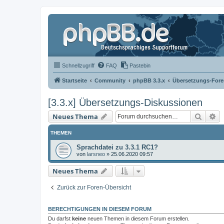
Schnellzugriff
FAQ
Pastebin
Startseite
Community
phpBB 3.3.x
Übersetzungs-Fore
[3.3.x] Übersetzungs-Diskussionen
Suche
Er
Neues Thema
THEMEN
Sprachdatei zu 3.3.1 RC1?
von
larsneo
»
25.06.2020 09:57
Neues Thema
Zurück zur Foren-Übersicht
BERECHTIGUNGEN IN DIESEM FORUM
Du darfst
keine
neuen Themen in diesem Forum erstellen.