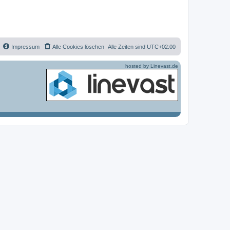
g
f
e
Impressum
Alle Cookies löschen
Alle Zeiten sind
UTC+02:00
hosted by Linevast.de