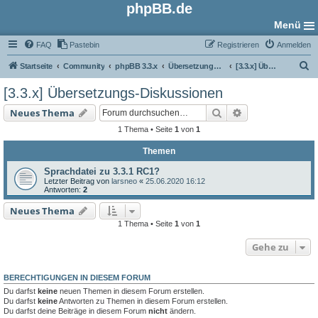
phpBB.de
Menü
FAQ
Pastebin
Registrieren
Anmelden
S
Startseite
Community
phpBB 3.3.x
Übersetzungs-Foren
[3.3.x] Übersetzungs-Diskussionen
u
[3.3.x] Übersetzungs-Diskussionen
c
Suche
Erweiterte Such
Neues Thema
h
1 Thema • Seite
1
von
1
e
Themen
Sprachdatei zu 3.3.1 RC1?
Letzter Beitrag von
larsneo
«
25.06.2020 16:12
Antworten:
2
Neues Thema
1 Thema • Seite
1
von
1
Gehe zu
BERECHTIGUNGEN IN DIESEM FORUM
Du darfst
keine
neuen Themen in diesem Forum erstellen.
Du darfst
keine
Antworten zu Themen in diesem Forum erstellen.
Du darfst deine Beiträge in diesem Forum
nicht
ändern.