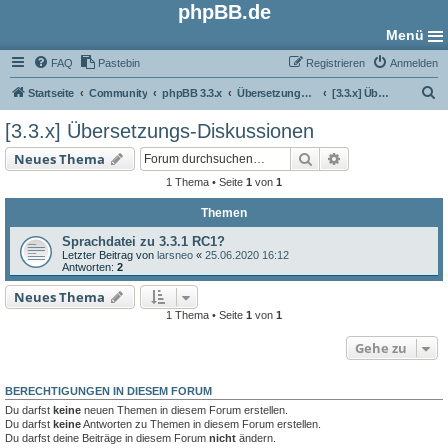
phpBB.de
Menü
FAQ
Pastebin
Registrieren
Anmelden
S
Startseite
Community
phpBB 3.3.x
Übersetzungs-Foren
[3.3.x] Übersetzungs-Diskussionen
u
[3.3.x] Übersetzungs-Diskussionen
c
Suche
Erweiterte Such
Neues Thema
h
1 Thema • Seite
1
von
1
e
Themen
Sprachdatei zu 3.3.1 RC1?
Letzter Beitrag von
larsneo
«
25.06.2020 16:12
Antworten:
2
Neues Thema
1 Thema • Seite
1
von
1
Gehe zu
BERECHTIGUNGEN IN DIESEM FORUM
Du darfst
keine
neuen Themen in diesem Forum erstellen.
Du darfst
keine
Antworten zu Themen in diesem Forum erstellen.
Du darfst deine Beiträge in diesem Forum
nicht
ändern.