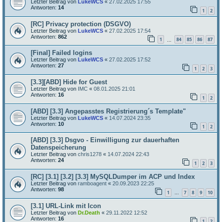
Letzter Beitrag von
LukeWCS
«
27.02.2025 17:55
Antworten:
14
1
2
[RC] Privacy protection (DSGVO)
Letzter Beitrag von
LukeWCS
«
27.02.2025 17:54
Antworten:
862
1
84
85
86
87
…
[Final] Failed logins
Letzter Beitrag von
LukeWCS
«
27.02.2025 17:52
Antworten:
27
1
2
3
[3.3][ABD] Hide for Guest
Letzter Beitrag von
IMC
«
08.01.2025 21:01
Antworten:
16
1
2
[ABD] [3.3] Angepasstes Registrierung´s Template"
Letzter Beitrag von
LukeWCS
«
14.07.2024 23:35
Antworten:
10
1
2
[ABD] [3.3] Dsgvo - Einwilligung zur dauerhaften
Datenspeicherung
Letzter Beitrag von
chris1278
«
14.07.2024 22:43
Antworten:
24
1
2
3
[RC] [3.1] [3.2] [3.3] MySQLDumper im ACP und Index
Letzter Beitrag von
ramboagent
«
20.09.2023 22:25
Antworten:
98
1
7
8
9
10
…
[3.1] URL-Link mit Icon
Letzter Beitrag von
Dr.Death
«
29.11.2022 12:52
Antworten:
16
1
2