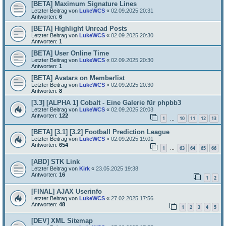
[BETA] Maximum Signature Lines
Letzter Beitrag von
LukeWCS
«
02.09.2025 20:31
Antworten:
6
[BETA] Highlight Unread Posts
Letzter Beitrag von
LukeWCS
«
02.09.2025 20:30
Antworten:
1
[BETA] User Online Time
Letzter Beitrag von
LukeWCS
«
02.09.2025 20:30
Antworten:
1
[BETA] Avatars on Memberlist
Letzter Beitrag von
LukeWCS
«
02.09.2025 20:30
Antworten:
8
[3.3] [ALPHA 1] Cobalt - Eine Galerie für phpbb3
Letzter Beitrag von
LukeWCS
«
02.09.2025 20:03
Antworten:
122
1
10
11
12
13
…
[BETA] [3.1] [3.2] Football Prediction League
Letzter Beitrag von
LukeWCS
«
02.09.2025 19:01
Antworten:
654
1
63
64
65
66
…
[ABD] STK Link
Letzter Beitrag von
Kirk
«
23.05.2025 19:38
Antworten:
16
1
2
[FINAL] AJAX Userinfo
Letzter Beitrag von
LukeWCS
«
27.02.2025 17:56
Antworten:
48
1
2
3
4
5
[DEV] XML Sitemap