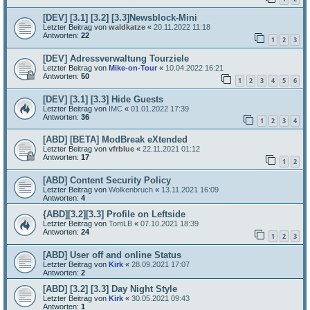
[DEV] [3.1] [3.2] [3.3]Newsblock-Mini
Letzter Beitrag von
waldkatze
«
20.11.2022 11:18
Antworten:
22
1
2
3
[DEV] Adressverwaltung Tourziele
Letzter Beitrag von
Mike-on-Tour
«
10.04.2022 16:21
Antworten:
50
1
2
3
4
5
6
[DEV] [3.1] [3.3] Hide Guests
Letzter Beitrag von
IMC
«
01.01.2022 17:39
Antworten:
36
1
2
3
4
[ABD] [BETA] ModBreak eXtended
Letzter Beitrag von
vfrblue
«
22.11.2021 01:12
Antworten:
17
1
2
[ABD] Content Security Policy
Letzter Beitrag von
Wolkenbruch
«
13.11.2021 16:09
Antworten:
4
{ABD][3.2][3.3] Profile on Leftside
Letzter Beitrag von
TomLB
«
07.10.2021 18:39
Antworten:
24
1
2
3
[ABD] User off and online Status
Letzter Beitrag von
Kirk
«
28.09.2021 17:07
Antworten:
2
[ABD] [3.2] [3.3] Day Night Style
Letzter Beitrag von
Kirk
«
30.05.2021 09:43
Antworten:
1