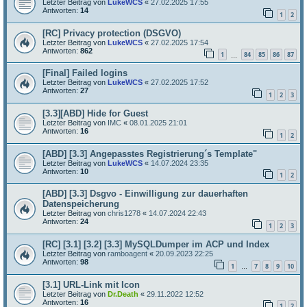
Letzter Beitrag von
LukeWCS
«
27.02.2025 17:55
Antworten:
14
1
2
[RC] Privacy protection (DSGVO)
Letzter Beitrag von
LukeWCS
«
27.02.2025 17:54
Antworten:
862
1
84
85
86
87
…
[Final] Failed logins
Letzter Beitrag von
LukeWCS
«
27.02.2025 17:52
Antworten:
27
1
2
3
[3.3][ABD] Hide for Guest
Letzter Beitrag von
IMC
«
08.01.2025 21:01
Antworten:
16
1
2
[ABD] [3.3] Angepasstes Registrierung´s Template"
Letzter Beitrag von
LukeWCS
«
14.07.2024 23:35
Antworten:
10
1
2
[ABD] [3.3] Dsgvo - Einwilligung zur dauerhaften
Datenspeicherung
Letzter Beitrag von
chris1278
«
14.07.2024 22:43
Antworten:
24
1
2
3
[RC] [3.1] [3.2] [3.3] MySQLDumper im ACP und Index
Letzter Beitrag von
ramboagent
«
20.09.2023 22:25
Antworten:
98
1
7
8
9
10
…
[3.1] URL-Link mit Icon
Letzter Beitrag von
Dr.Death
«
29.11.2022 12:52
Antworten:
16
1
2