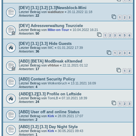
[DEV] [3.1] [3.2] [3.3]Newsblock-Mini
Letzter Beitrag von
waldkatze
«
20.11.2022 11:18
Antworten:
22
1
2
3
[DEV] Adressverwaltung Tourziele
Letzter Beitrag von
Mike-on-Tour
«
10.04.2022 16:21
Antworten:
50
1
2
3
4
5
6
[DEV] [3.1] [3.3] Hide Guests
Letzter Beitrag von
IMC
«
01.01.2022 17:39
Antworten:
36
1
2
3
4
[ABD] [BETA] ModBreak eXtended
Letzter Beitrag von
vfrblue
«
22.11.2021 01:12
Antworten:
17
1
2
[ABD] Content Security Policy
Letzter Beitrag von
Wolkenbruch
«
13.11.2021 16:09
Antworten:
4
{ABD][3.2][3.3] Profile on Leftside
Letzter Beitrag von
TomLB
«
07.10.2021 18:39
Antworten:
24
1
2
3
[ABD] User off and online Status
Letzter Beitrag von
Kirk
«
28.09.2021 17:07
Antworten:
2
[ABD] [3.2] [3.3] Day Night Style
Letzter Beitrag von
Kirk
«
30.05.2021 09:43
Antworten:
1