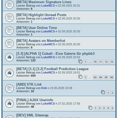
[BETA] Maximum Signature Lines
Letzter Beitrag von
LukeWCS
«
02.09.2025 20:31
Antworten:
6
[BETA] Highlight Unread Posts
Letzter Beitrag von
LukeWCS
«
02.09.2025 20:30
Antworten:
1
[BETA] User Online Time
Letzter Beitrag von
LukeWCS
«
02.09.2025 20:30
Antworten:
1
[BETA] Avatars on Memberlist
Letzter Beitrag von
LukeWCS
«
02.09.2025 20:30
Antworten:
8
[3.3] [ALPHA 1] Cobalt - Eine Galerie für phpbb3
Letzter Beitrag von
LukeWCS
«
02.09.2025 20:03
Antworten:
122
1
10
11
12
13
…
[BETA] [3.1] [3.2] Football Prediction League
Letzter Beitrag von
LukeWCS
«
02.09.2025 19:01
Antworten:
654
1
63
64
65
66
…
[ABD] STK Link
Letzter Beitrag von
Kirk
«
23.05.2025 19:38
Antworten:
16
1
2
[FINAL] AJAX Userinfo
Letzter Beitrag von
LukeWCS
«
27.02.2025 17:56
Antworten:
48
1
2
3
4
5
[DEV] XML Sitemap